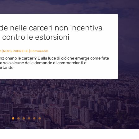
de nelle carceri non incentiva
i contro le estorsioni
6
|
NEWS
,
RUBRICHE
| Commenti 0
zionano le carceri? E alla luce di ciò che emerge come fate
ono solo alcune delle domande di commercianti e
ortando