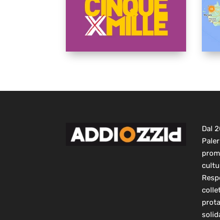
Dal 
Paler
prom
cultu
Respo
colle
prot
solid