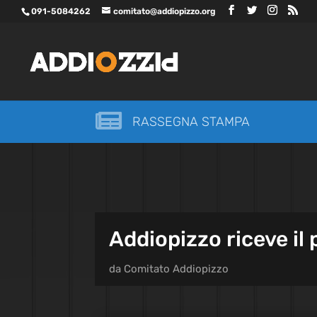
091-5084262
comitato@addiopizzo.org

RASSEGNA STAMPA
Addiopizzo riceve il 
da
Comitato Addiopizzo