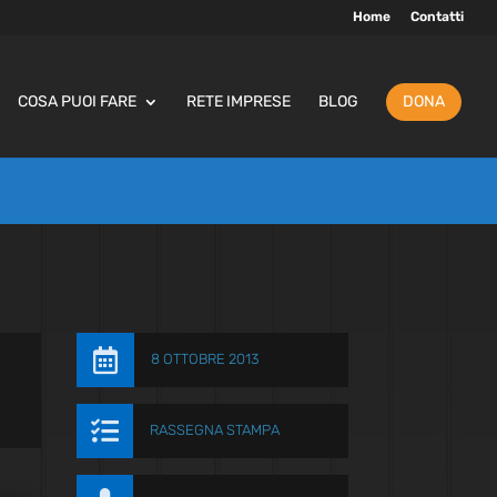
Home
Contatti
COSA PUOI FARE
RETE IMPRESE
BLOG
DONA

8 OTTOBRE 2013

RASSEGNA STAMPA