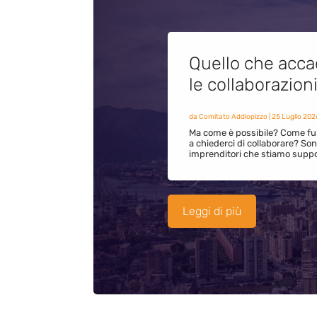
Quello che acca
le collaborazion
da
Comitato Addiopizzo
|
25 Luglio 202
Ma come è possibile? Come fun
a chiederci di collaborare? S
imprenditori che stiamo supp
Leggi di più