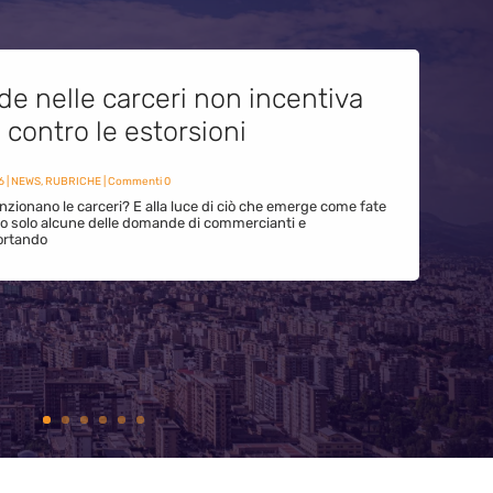
de nelle carceri non incentiva
i contro le estorsioni
6
|
NEWS
,
RUBRICHE
| Commenti 0
zionano le carceri? E alla luce di ciò che emerge come fate
ono solo alcune delle domande di commercianti e
ortando