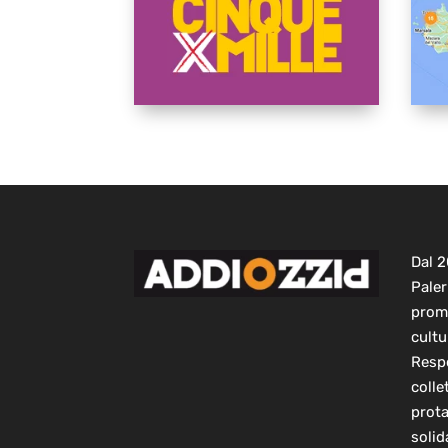
Dal 
Paler
prom
cultu
Respo
colle
prot
solid