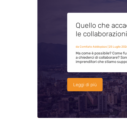
Quello che acca
le collaborazion
da
Comitato Addiopizzo
|
25 Luglio 202
Ma come è possibile? Come fun
a chiederci di collaborare? S
imprenditori che stiamo supp
Leggi di più