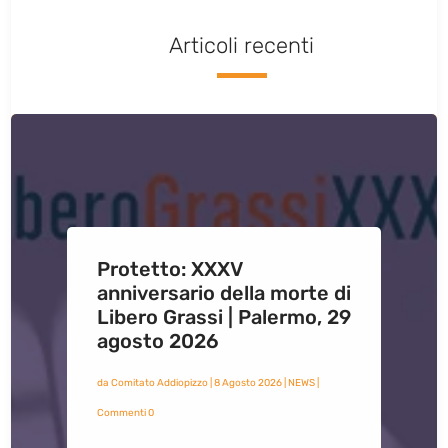
Articoli recenti
Protetto: XXXV
anniversario della morte di
Libero Grassi | Palermo, 29
agosto 2026
da
Comitato Addiopizzo
|
8 Agosto 2026
|
NEWS
|
Commenti 0