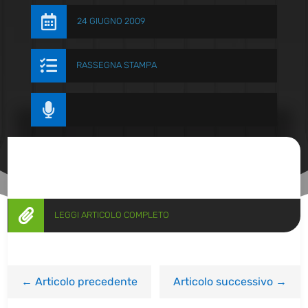

24 GIUGNO 2009

RASSEGNA STAMPA


LEGGI ARTICOLO COMPLETO
←
Articolo precedente
Articolo successivo
→