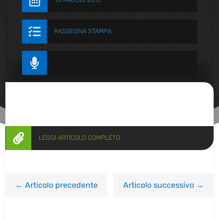


RASSEGNA STAMPA


LEGGI ARTICOLO COMPLETO
←
Articolo precedente
Articolo successivo
→