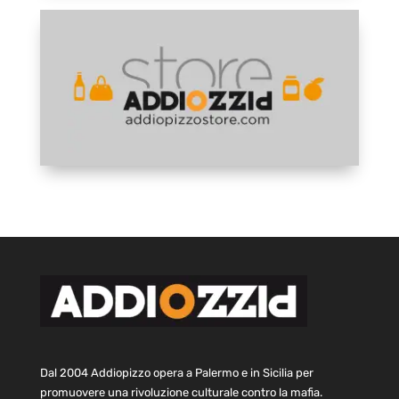
Dal 2004 Addiopizzo opera a Palermo e in Sicilia per
promuovere una rivoluzione culturale contro la mafia.