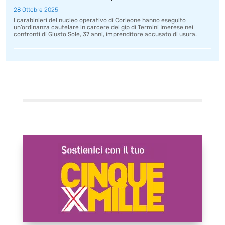
28 Ottobre 2025
I carabinieri del nucleo operativo di Corleone hanno eseguito
un’ordinanza cautelare in carcere del gip di Termini Imerese nei
confronti di Giusto Sole, 37 anni, imprenditore accusato di usura.