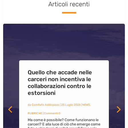
Articoli recenti
Quello che accade nelle
carceri non incentiva le
collaborazioni contro le
estorsioni
da
Comitato Addiopizzo
|
25 Luglio 2026
|
NEWS
,
RUBRICHE
| Commenti 0
Ma come è possibile? Come funzionano le
carceri? E alla luce di ciò che emerge come