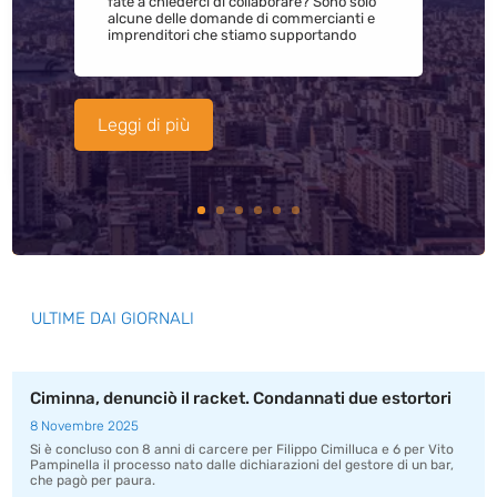
fate a chiederci di collaborare? Sono solo
alcune delle domande di commercianti e
imprenditori che stiamo supportando
Leggi di più
ULTIME DAI GIORNALI
Ciminna, denunciò il racket. Condannati due estortori
8 Novembre 2025
Si è concluso con 8 anni di carcere per Filippo Cimilluca e 6 per Vito
Pampinella il processo nato dalle dichiarazioni del gestore di un bar,
che pagò per paura.