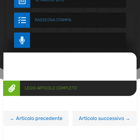


RASSEGNA STAMPA


LEGGI ARTICOLO COMPLETO
←
Articolo precedente
Articolo successivo
→