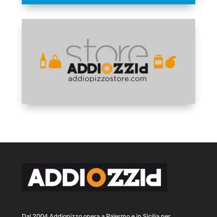
Dal 2004 Addiopizzo opera a Palermo e in Sicilia per