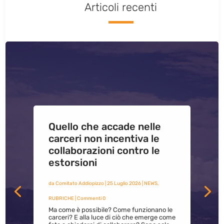
Articoli recenti
Quello che accade nelle
carceri non incentiva le
collaborazioni contro le
estorsioni
da
Comitato Addiopizzo
|
25 Luglio 2026
|
NEWS
,
RUBRICHE
| Commenti 0
Ma come è possibile? Come funzionano le
carceri? E alla luce di ciò che emerge come