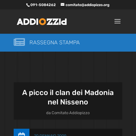
091-5084262
comitato@addiopizzo.org

RASSEGNA STAMPA
A picco il clan dei Madonia
nel Nisseno
da
Comitato Addiopizzo
20 GENNAIO 2009