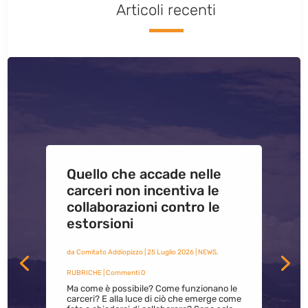
Articoli recenti
Quello che accade nelle
carceri non incentiva le
collaborazioni contro le
estorsioni
da
Comitato Addiopizzo
|
25 Luglio 2026
|
NEWS
,
RUBRICHE
| Commenti 0
Ma come è possibile? Come funzionano le
carceri? E alla luce di ciò che emerge come