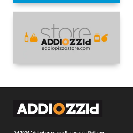
Dal 2004 Addiopizzo opera a Palermo e in Sicilia per