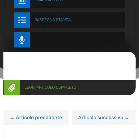


RASSEGNA STAMPA


LEGGI ARTICOLO COMPLETO
←
Articolo precedente
Articolo successivo
→