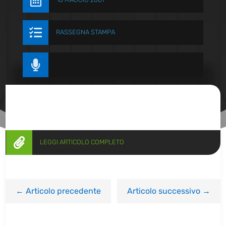


RASSEGNA STAMPA


LEGGI ARTICOLO COMPLETO
←
Articolo precedente
Articolo successivo
→