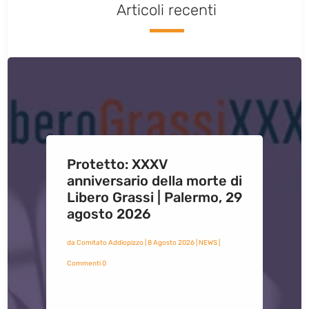
Articoli recenti
Protetto: XXXV
anniversario della morte di
Libero Grassi | Palermo, 29
agosto 2026
da
Comitato Addiopizzo
|
8 Agosto 2026
|
NEWS
|
Commenti 0