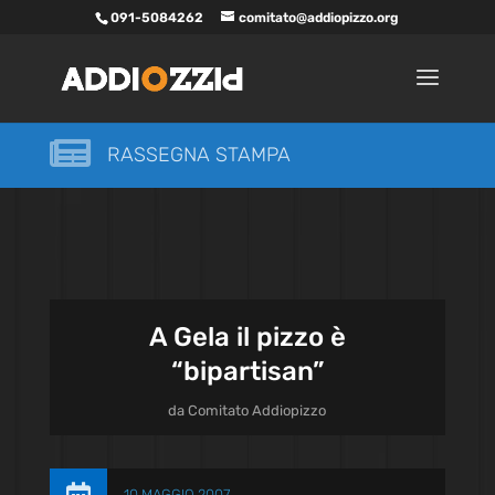
091-5084262
comitato@addiopizzo.org

RASSEGNA STAMPA
A Gela il pizzo è
“bipartisan”
da
Comitato Addiopizzo
10 MAGGIO 2007