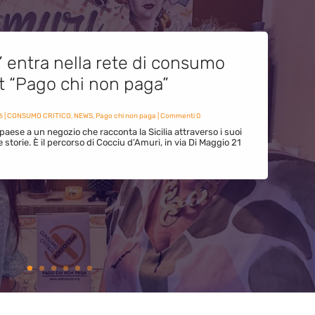
” entra nella rete di consumo
et “Pago chi non paga”
6
|
CONSUMO CRITICO
,
NEWS
,
Pago chi non paga
| Commenti 0
paese a un negozio che racconta la Sicilia attraverso i suoi
ue storie. È il percorso di Cocciu d’Amuri, in via Di Maggio 21