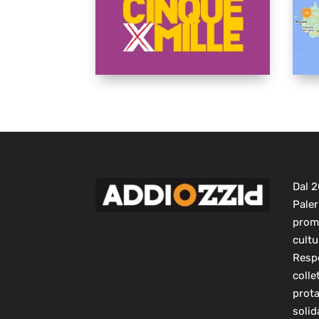
Dal 
Paler
prom
cultu
Respo
colle
prot
solid