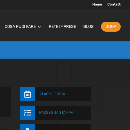
Home
Contatti
COSA PUOI FARE
RETE IMPRESE
BLOG
DONA

21 APRILE 2014

RASSEGNA STAMPA