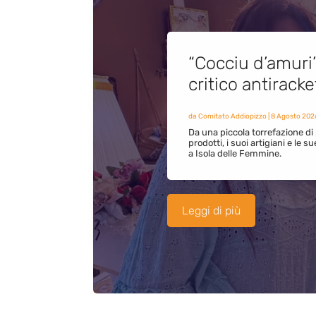
“Cocciu d’amuri
critico antirack
da
Comitato Addiopizzo
|
8 Agosto 202
Da una piccola torrefazione di 
prodotti, i suoi artigiani e le s
a Isola delle Femmine.
Leggi di più