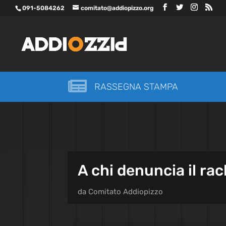
091-5084262
comitato@addiopizzo.org

RASSEGNA STAMPA
A chi denuncia il rac
da
Comitato Addiopizzo