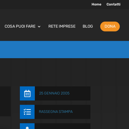
Home
Contatti
COSA PUOI FARE
RETE IMPRESE
BLOG
DONA

25 GENNAIO 2005

RASSEGNA STAMPA