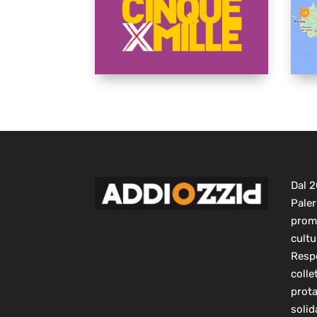
Dal 
Paler
prom
cultu
Respo
colle
prot
solid