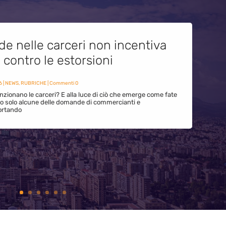
de nelle carceri non incentiva
i contro le estorsioni
6
|
NEWS
,
RUBRICHE
| Commenti 0
zionano le carceri? E alla luce di ciò che emerge come fate
ono solo alcune delle domande di commercianti e
ortando