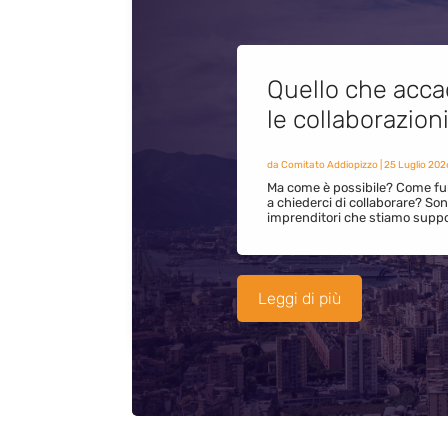
Quello che acca
le collaborazion
da
Comitato Addiopizzo
|
25 Luglio 202
Ma come è possibile? Come fun
a chiederci di collaborare? S
imprenditori che stiamo supp
Leggi di più