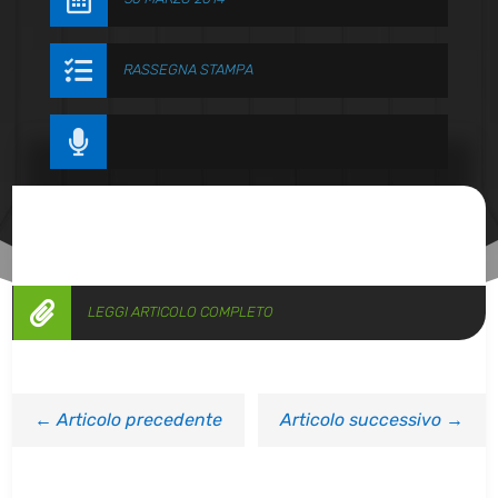

RASSEGNA STAMPA


LEGGI ARTICOLO COMPLETO
←
Articolo precedente
Articolo successivo
→