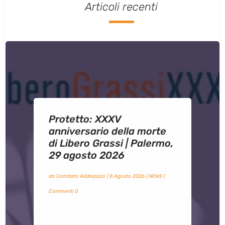
Articoli recenti
Protetto: XXXV
anniversario della morte
di Libero Grassi | Palermo,
29 agosto 2026
da
Comitato Addiopizzo
|
8 Agosto 2026
|
NEWS
|
Commenti 0