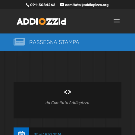
091-5084262
comitato@addiopizzo.org

RASSEGNA STAMPA
<
>
da
Comitato Addiopizzo

30 MARZO 2014