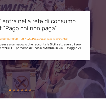
” entra nella rete di consumo
et “Pago chi non paga”
6
|
CONSUMO CRITICO
,
NEWS
,
Pago chi non paga
| Commenti 0
paese a un negozio che racconta la Sicilia attraverso i suoi
ue storie. È il percorso di Cocciu d’Amuri, in via Di Maggio 21