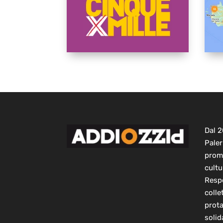
Dal 
Paler
prom
cultu
Respo
colle
prot
solid