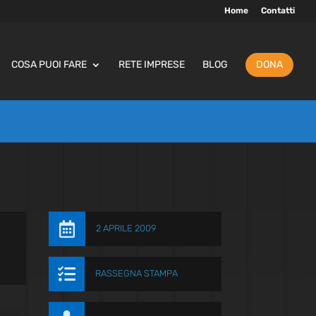
Home
Contatti
COSA PUOI FARE
RETE IMPRESE
BLOG
DONA

2 APRILE 2009

RASSEGNA STAMPA