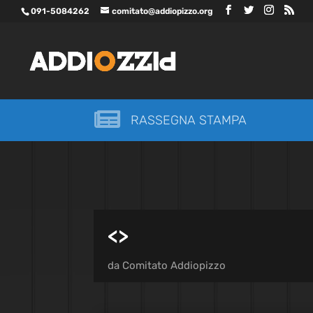
091-5084262
comitato@addiopizzo.org

RASSEGNA STAMPA
<
>
da
Comitato Addiopizzo