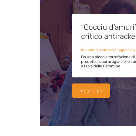
“Cocciu d’amuri
critico antirack
da
Comitato Addiopizzo
|
8 Agosto 202
Da una piccola torrefazione di 
prodotti, i suoi artigiani e le s
a Isola delle Femmine.
Leggi di più