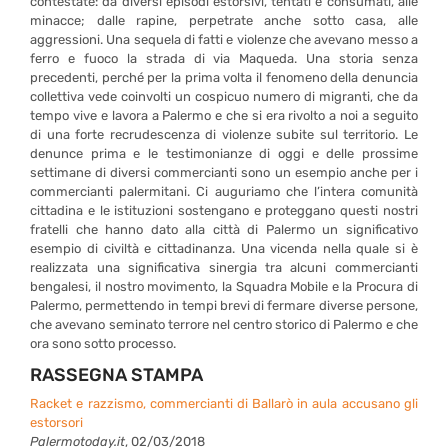
contestate: da diversi episodi estorsivi, tentati e consumati, alle
minacce; dalle rapine, perpetrate anche sotto casa, alle
aggressioni. Una sequela di fatti e violenze che avevano messo a
ferro e fuoco la strada di via Maqueda. Una storia senza
precedenti, perché per la prima volta il fenomeno della denuncia
collettiva vede coinvolti un cospicuo numero di migranti, che da
tempo vive e lavora a Palermo e che si era rivolto a noi a seguito
di una forte recrudescenza di violenze subite sul territorio. Le
denunce prima e le testimonianze di oggi e delle prossime
settimane di diversi commercianti sono un esempio anche per i
commercianti palermitani. Ci auguriamo che l’intera comunità
cittadina e le istituzioni sostengano e proteggano questi nostri
fratelli che hanno dato alla città di Palermo un significativo
esempio di civiltà e cittadinanza. Una vicenda nella quale si è
realizzata una significativa sinergia tra alcuni commercianti
bengalesi, il nostro movimento, la Squadra Mobile e la Procura di
Palermo, permettendo in tempi brevi di fermare diverse persone,
che avevano seminato terrore nel centro storico di Palermo e che
ora sono sotto processo.
RASSEGNA STAMPA
Racket e razzismo, commercianti di Ballarò in aula accusano gli
estorsori
Palermotoday.it
, 02/03/2018