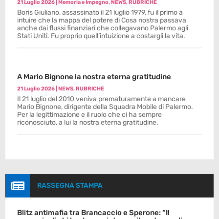
21 Luglio 2026
|
Memoria e Impegno
,
NEWS
,
RUBRICHE
Boris Giuliano, assassinato il 21 luglio 1979, fu il primo a
intuire che la mappa del potere di Cosa nostra passava
anche dai flussi finanziari che collegavano Palermo agli
Stati Uniti. Fu proprio quell’intuizione a costargli la vita.
A Mario Bignone la nostra eterna gratitudine
21 Luglio 2026
|
NEWS
,
RUBRICHE
Il 21 luglio del 2010 veniva prematuramente a mancare
Mario Bignone, dirigente della Squadra Mobile di Palermo.
Per la legittimazione e il ruolo che ci ha sempre
riconosciuto, a lui la nostra eterna gratitudine.

RASSEGNA STAMPA
Blitz antimafia tra Brancaccio e Sperone: “Il