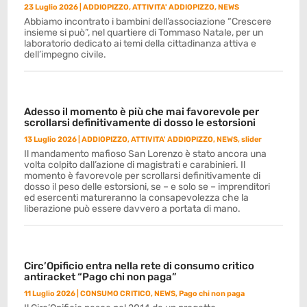
23 Luglio 2026
|
ADDIOPIZZO
,
ATTIVITA' ADDIOPIZZO
,
NEWS
Abbiamo incontrato i bambini dell’associazione “Crescere
insieme si può”, nel quartiere di Tommaso Natale, per un
laboratorio dedicato ai temi della cittadinanza attiva e
dell’impegno civile.
Adesso il momento è più che mai favorevole per
scrollarsi definitivamente di dosso le estorsioni
13 Luglio 2026
|
ADDIOPIZZO
,
ATTIVITA' ADDIOPIZZO
,
NEWS
,
slider
Il mandamento mafioso San Lorenzo è stato ancora una
volta colpito dall’azione di magistrati e carabinieri. Il
momento è favorevole per scrollarsi definitivamente di
dosso il peso delle estorsioni, se – e solo se – imprenditori
ed esercenti matureranno la consapevolezza che la
liberazione può essere davvero a portata di mano.
Circ’Opificio entra nella rete di consumo critico
antiracket “Pago chi non paga”
11 Luglio 2026
|
CONSUMO CRITICO
,
NEWS
,
Pago chi non paga