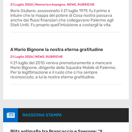
21 Luglio 2026
|
Memoria e Impegno
,
NEWS
,
RUBRICHE
Boris Giuliano, assassinato il 21 luglio 1979, fu il primo a
intuire che la mappa del potere di Cosa nostra passava
anche dai flussi finanziari che collegavano Palermo agli
Stati Uniti. Fu proprio quell’intuizione a costargli la vita.
A Mario Bignone la nostra eterna gratitudine
21 Luglio 2026
|
NEWS
,
RUBRICHE
Il 21 luglio del 2010 veniva prematuramente a mancare
Mario Bignone, dirigente della Squadra Mobile di Palermo.
Per la legittimazione e il ruolo che ci ha sempre
riconosciuto, a lui la nostra eterna gratitudine.

RASSEGNA STAMPA
Blitz antimafia tra Brancaccio e Sperone: “Il