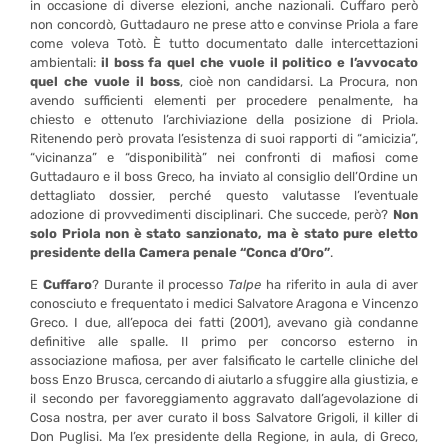
in occasione di diverse elezioni, anche nazionali. Cuffaro però
non concordò, Guttadauro ne prese atto e convinse Priola a fare
come voleva Totò. È tutto documentato dalle intercettazioni
ambientali:
il boss fa quel che vuole il politico e l’avvocato
quel che vuole il boss
, cioè non candidarsi. La Procura, non
avendo sufficienti elementi per procedere penalmente, ha
chiesto e ottenuto l’archiviazione della posizione di Priola.
Ritenendo però provata l’esistenza di suoi rapporti di “amicizia”,
“vicinanza” e “disponibilità” nei confronti di mafiosi come
Guttadauro e il boss Greco, ha inviato al consiglio dell’Ordine un
dettagliato dossier, perché questo valutasse l’eventuale
adozione di provvedimenti disciplinari. Che succede, però?
Non
solo Priola non è stato sanzionato, ma è stato pure eletto
presidente della Camera penale “Conca d’Oro”
.
E
Cuffaro
? Durante il processo
Talpe
ha riferito in aula di aver
conosciuto e frequentato i medici Salvatore Aragona e Vincenzo
Greco. I due, all’epoca dei fatti (2001), avevano già condanne
definitive alle spalle. Il primo per concorso esterno in
associazione mafiosa, per aver falsificato le cartelle cliniche del
boss Enzo Brusca, cercando di aiutarlo a sfuggire alla giustizia, e
il secondo per favoreggiamento aggravato dall’agevolazione di
Cosa nostra, per aver curato il boss Salvatore Grigoli, il killer di
Don Puglisi. Ma l’ex presidente della Regione, in aula, di Greco,