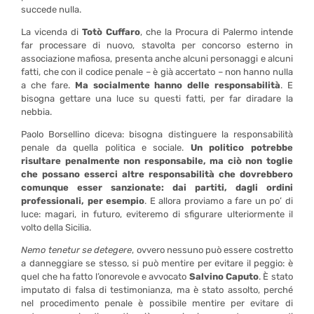
succede nulla.
La vicenda di
Totò Cuffaro
, che la Procura di Palermo intende
far processare di nuovo, stavolta per concorso esterno in
associazione mafiosa, presenta anche alcuni personaggi e alcuni
fatti, che con il codice penale – è già accertato – non hanno nulla
a che fare.
Ma socialmente hanno delle responsabilità
. E
bisogna gettare una luce su questi fatti, per far diradare la
nebbia.
Paolo Borsellino diceva: bisogna distinguere la responsabilità
penale da quella politica e sociale.
Un politico potrebbe
risultare penalmente non responsabile, ma ciò non toglie
che possano esserci altre responsabilità che dovrebbero
comunque esser sanzionate: dai partiti, dagli ordini
professionali, per esempio
. E allora proviamo a fare un po’ di
luce: magari, in futuro, eviteremo di sfigurare ulteriormente il
volto della Sicilia.
Nemo tenetur se detegere
, ovvero nessuno può essere costretto
a danneggiare se stesso, si può mentire per evitare il peggio: è
quel che ha fatto l’onorevole e avvocato
Salvino Caputo
. È stato
imputato di falsa di testimonianza, ma è stato assolto, perché
nel procedimento penale è possibile mentire per evitare di