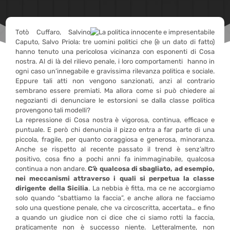
Totò Cuffaro, Salvino
Caputo, Salvo Priola: tre uomini politici che (è un dato di fatto)
hanno tenuto una pericolosa vicinanza con esponenti di Cosa
nostra. Al di là del rilievo penale, i loro comportamenti hanno in
ogni caso un’innegabile e gravissima rilevanza politica e sociale.
Eppure tali atti non vengono sanzionati, anzi al contrario
sembrano essere premiati. Ma allora come si può chiedere ai
negozianti di denunciare le estorsioni se dalla classe politica
provengono tali modelli?
La repressione di Cosa nostra è vigorosa, continua, efficace e
puntuale. E però chi denuncia il pizzo entra a far parte di una
piccola, fragile, per quanto coraggiosa e generosa, minoranza.
Anche se rispetto al recente passato il trend è senz’altro
positivo, cosa fino a pochi anni fa inimmaginabile, qualcosa
continua a non andare.
C’è qualcosa di sbagliato, ad esempio,
nei meccanismi attraverso i quali si perpetua la classe
dirigente della Sicilia
. La nebbia è fitta, ma ce ne accorgiamo
solo quando “sbattiamo la faccia”, e anche allora ne facciamo
solo una questione penale, che va circoscritta, accertata… e fino
a quando un giudice non ci dice che ci siamo rotti la faccia,
praticamente non è successo niente. Letteralmente, non