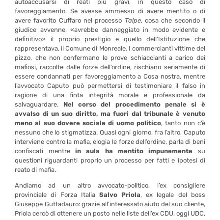
autoaccusarsi di reati più gravi, in questo caso di
favoreggiamento. Se avesse ammesso di avere mentito o di
avere favorito Cuffaro nel processo
Talpe
, cosa che secondo il
giudice avvenne, «avrebbe danneggiato in modo evidente e
definitivo» il proprio prestigio e quello dell’Istituzione che
rappresentava, il Comune di Monreale. I commercianti vittime del
pizzo, che non confermano le prove schiaccianti a carico dei
mafiosi, raccolte dalle forze dell’ordine, rischiano seriamente di
essere condannati per favoreggiamento a Cosa nostra, mentre
l’avvocato Caputo può permettersi di testimoniare il falso in
ragione di una finta integrità morale e professionale da
salvaguardare.
Nel corso del procedimento penale si è
avvalso di un suo diritto, ma fuori dal tribunale è venuto
meno al suo dovere sociale di uomo politico
, tanto non c’è
nessuno che lo stigmatizza. Quasi ogni giorno, fra l’altro, Caputo
interviene contro la mafia, elogia le forze dell’ordine, parla di beni
confiscati mentre
in aula ha mentito impunemente
su
questioni riguardanti proprio un processo per fatti e ipotesi di
reato di mafia.
Andiamo ad un altro avvocato-politico, l’ex consigliere
provinciale di Forza Italia
Salvo Priola
, ex legale del boss
Giuseppe Guttadauro: grazie all’interessato aiuto del suo cliente,
Priola cercò di ottenere un posto nelle liste dell’ex CDU, oggi UDC,