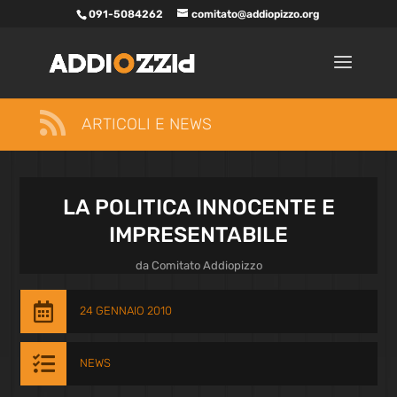
091-5084262
comitato@addiopizzo.org

ARTICOLI E NEWS
LA POLITICA INNOCENTE E
IMPRESENTABILE
da
Comitato Addiopizzo

24 GENNAIO 2010

NEWS