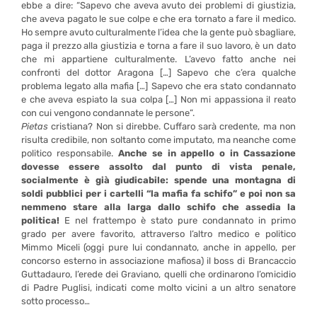
ebbe a dire: “Sapevo che aveva avuto dei problemi di giustizia,
che aveva pagato le sue colpe e che era tornato a fare il medico.
Ho sempre avuto culturalmente l’idea che la gente può sbagliare,
paga il prezzo alla giustizia e torna a fare il suo lavoro, è un dato
che mi appartiene culturalmente. L’avevo fatto anche nei
confronti del dottor Aragona […] Sapevo che c’era qualche
problema legato alla mafia […] Sapevo che era stato condannato
e che aveva espiato la sua colpa […] Non mi appassiona il reato
con cui vengono condannate le persone”.
Pietas
cristiana? Non si direbbe. Cuffaro sarà credente, ma non
risulta credibile, non soltanto come imputato, ma neanche come
politico responsabile.
Anche se in appello o in Cassazione
dovesse essere assolto dal punto di vista penale,
socialmente è già giudicabile: spende una montagna di
soldi pubblici per i cartelli “la mafia fa schifo” e poi non sa
nemmeno stare alla larga dallo schifo che assedia la
politica!
E nel frattempo è stato pure condannato in primo
grado per avere favorito, attraverso l’altro medico e politico
Mimmo Miceli (oggi pure lui condannato, anche in appello, per
concorso esterno in associazione mafiosa) il boss di Brancaccio
Guttadauro, l’erede dei Graviano, quelli che ordinarono l’omicidio
di Padre Puglisi, indicati come molto vicini a un altro senatore
sotto processo…