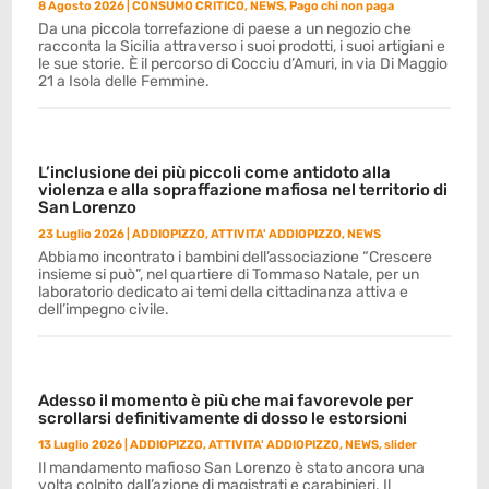
8 Agosto 2026
|
CONSUMO CRITICO
,
NEWS
,
Pago chi non paga
Da una piccola torrefazione di paese a un negozio che
racconta la Sicilia attraverso i suoi prodotti, i suoi artigiani e
le sue storie. È il percorso di Cocciu d’Amuri, in via Di Maggio
21 a Isola delle Femmine.
L’inclusione dei più piccoli come antidoto alla
violenza e alla sopraffazione mafiosa nel territorio di
San Lorenzo
23 Luglio 2026
|
ADDIOPIZZO
,
ATTIVITA' ADDIOPIZZO
,
NEWS
Abbiamo incontrato i bambini dell’associazione “Crescere
insieme si può”, nel quartiere di Tommaso Natale, per un
laboratorio dedicato ai temi della cittadinanza attiva e
dell’impegno civile.
Adesso il momento è più che mai favorevole per
scrollarsi definitivamente di dosso le estorsioni
13 Luglio 2026
|
ADDIOPIZZO
,
ATTIVITA' ADDIOPIZZO
,
NEWS
,
slider
Il mandamento mafioso San Lorenzo è stato ancora una
volta colpito dall’azione di magistrati e carabinieri. Il