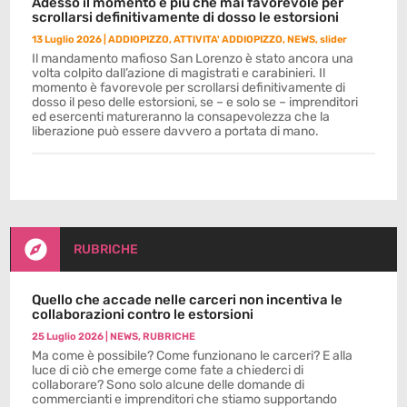
Adesso il momento è più che mai favorevole per
scrollarsi definitivamente di dosso le estorsioni
13 Luglio 2026
|
ADDIOPIZZO
,
ATTIVITA' ADDIOPIZZO
,
NEWS
,
slider
Il mandamento mafioso San Lorenzo è stato ancora una
volta colpito dall’azione di magistrati e carabinieri. Il
momento è favorevole per scrollarsi definitivamente di
dosso il peso delle estorsioni, se – e solo se – imprenditori
ed esercenti matureranno la consapevolezza che la
liberazione può essere davvero a portata di mano.

RUBRICHE
Quello che accade nelle carceri non incentiva le
collaborazioni contro le estorsioni
25 Luglio 2026
|
NEWS
,
RUBRICHE
Ma come è possibile? Come funzionano le carceri? E alla
luce di ciò che emerge come fate a chiederci di
collaborare? Sono solo alcune delle domande di
commercianti e imprenditori che stiamo supportando