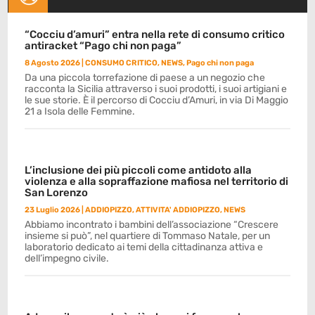
“Cocciu d’amuri” entra nella rete di consumo critico
antiracket “Pago chi non paga”
8 Agosto 2026
|
CONSUMO CRITICO
,
NEWS
,
Pago chi non paga
Da una piccola torrefazione di paese a un negozio che
racconta la Sicilia attraverso i suoi prodotti, i suoi artigiani e
le sue storie. È il percorso di Cocciu d’Amuri, in via Di Maggio
21 a Isola delle Femmine.
L’inclusione dei più piccoli come antidoto alla
violenza e alla sopraffazione mafiosa nel territorio di
San Lorenzo
23 Luglio 2026
|
ADDIOPIZZO
,
ATTIVITA' ADDIOPIZZO
,
NEWS
Abbiamo incontrato i bambini dell’associazione “Crescere
insieme si può”, nel quartiere di Tommaso Natale, per un
laboratorio dedicato ai temi della cittadinanza attiva e
dell’impegno civile.