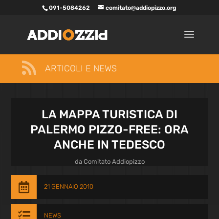
091-5084262
comitato@addiopizzo.org

ARTICOLI E NEWS
LA MAPPA TURISTICA DI
PALERMO PIZZO-FREE: ORA
ANCHE IN TEDESCO
da
Comitato Addiopizzo

21 GENNAIO 2010

NEWS