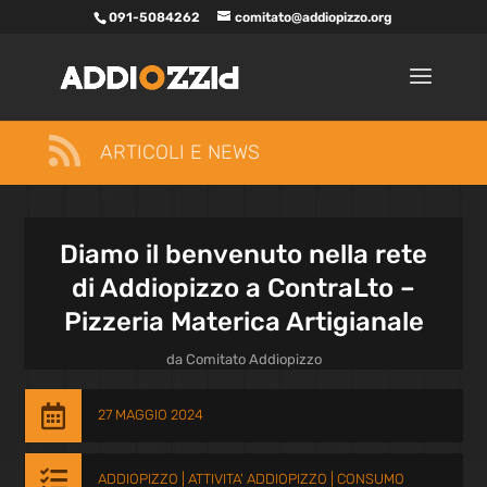
091-5084262
comitato@addiopizzo.org

ARTICOLI E NEWS
Diamo il benvenuto nella rete
di Addiopizzo a ContraLto –
Pizzeria Materica Artigianale
da
Comitato Addiopizzo

27 MAGGIO 2024

ADDIOPIZZO
|
ATTIVITA' ADDIOPIZZO
|
CONSUMO