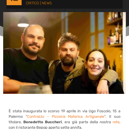
CRITICO
|
NEWS
È stata inaugurata lo scorso 19 aprile in via Ugo Foscolo, 15 a
Palermo “
ContraLto – Pizzeria Materica Artigianale
”. Il suo
titolare,
Benedetto Buccheri
, era già parte della nostra
rete
,
con il ristorante Bepop aperto sette annifa.