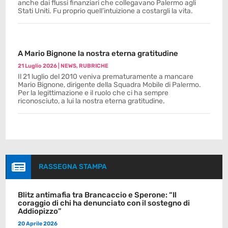
anche dai flussi finanziari che collegavano Palermo agli
Stati Uniti. Fu proprio quell’intuizione a costargli la vita.
A Mario Bignone la nostra eterna gratitudine
21 Luglio 2026
|
NEWS
,
RUBRICHE
Il 21 luglio del 2010 veniva prematuramente a mancare
Mario Bignone, dirigente della Squadra Mobile di Palermo.
Per la legittimazione e il ruolo che ci ha sempre
riconosciuto, a lui la nostra eterna gratitudine.

RASSEGNA STAMPA
Blitz antimafia tra Brancaccio e Sperone: “Il
coraggio di chi ha denunciato con il sostegno di
Addiopizzo”
20 Aprile 2026