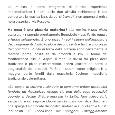
La musica è parte integrante di questa esperienza
imprenditoriale: i nomi delle due attività richiamano il sax
contralto e la musica jazz, da cui si è avvolti non appena si entra
nella pizzeria di via Foscolo.
Ma cosa è una pizzeria materica?
«
La nostra è una pizza
concreta
– risponde prontamente Benedetto –
con lievito madre
e farine selezionate. È una pizza in cui i sapori dell’impasto e
degli ingredienti di alto livello si devono sentire tutti: è una pizza
democratica
». Punto di forza della pizzeria sono certamente le
materie prime, costituite da prodotti a km 0, tonno del
Mediterraneo, alici di Aspra. Il menù è diviso fra pizze della
tradizione e pizze reinterpretate, senza lasciare da parte la
stagionalità dei prodotti. Perfino i salumi sono artigianali: la
maggior parte forniti dalla macelleria Cottone, macelleria
tradizionale palermitana.
«
La scelta di entrare nella rete di consumo critico antiracket
fondata da Addiopizzo ritengo sia una delle cose essenziali
quando si decide di fare impresa in Sicilia. Non volevo farlo
senza dare un segnale chiaro su chi fossimo
», dice Buccheri,
che spiega il significato del nostro simbolo ai suoi clienti e turisti
incuriositi: «
È l’occasione per spiegare l’atteggiamento