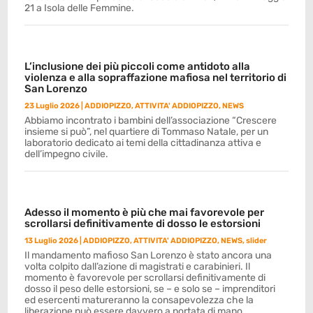
21 a Isola delle Femmine.
L’inclusione dei più piccoli come antidoto alla
violenza e alla sopraffazione mafiosa nel territorio di
San Lorenzo
23 Luglio 2026
|
ADDIOPIZZO
,
ATTIVITA' ADDIOPIZZO
,
NEWS
Abbiamo incontrato i bambini dell’associazione “Crescere
insieme si può”, nel quartiere di Tommaso Natale, per un
laboratorio dedicato ai temi della cittadinanza attiva e
dell’impegno civile.
Adesso il momento è più che mai favorevole per
scrollarsi definitivamente di dosso le estorsioni
13 Luglio 2026
|
ADDIOPIZZO
,
ATTIVITA' ADDIOPIZZO
,
NEWS
,
slider
Il mandamento mafioso San Lorenzo è stato ancora una
volta colpito dall’azione di magistrati e carabinieri. Il
momento è favorevole per scrollarsi definitivamente di
dosso il peso delle estorsioni, se – e solo se – imprenditori
ed esercenti matureranno la consapevolezza che la
liberazione può essere davvero a portata di mano.