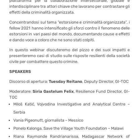
piattaforma per la collaborazione intersettoriale, globale e
interdisciplinare tra attori chiave che lavorano per contrastare gli
effetti della criminalità organizzata.
Concentrandosi sul tema “estorsione e criminalità organizzata”, i
fellow 2021 hanno intensificato gli sforzi contro il fenomeno delle
estorsioni in vari paesi del mondo, documentando cause e effetti
e dando voce a coloro che ne sono stati colpiti.
In questo webinar discuteremo del pizzo e dei suoi impatti e
presenteremo casi di studio sulle risposte resilienti della società
civile per combattere questo crimine.
SPEAKERS
Discorso di apertura:
Tuesday Reitano
, Deputy Director, GI-TOC
Moderatore:
Siria Gastelum Felix
, Resilience Fund Director, GI-
TOC
Miloš Katić, Vojvodina Investigative and Analytical Centre ­–
Serbia
Vania Pigeonutt, giornalista – Messico
Ponelo Kalonga, Save the Village Youth Foundation – Malawi
Riana Raymonde Randrianarisoa, Madagascar Network of