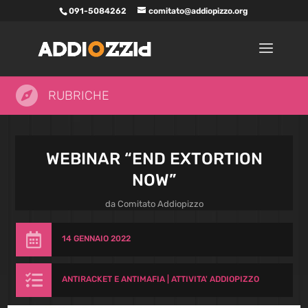
091-5084262
comitato@addiopizzo.org

RUBRICHE
WEBINAR “END EXTORTION
NOW”
da
Comitato Addiopizzo

14 GENNAIO 2022

ANTIRACKET E ANTIMAFIA
|
ATTIVITA' ADDIOPIZZO