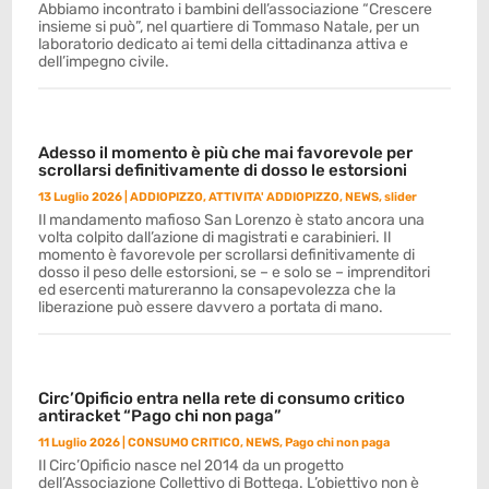
Abbiamo incontrato i bambini dell’associazione “Crescere
insieme si può”, nel quartiere di Tommaso Natale, per un
laboratorio dedicato ai temi della cittadinanza attiva e
dell’impegno civile.
Adesso il momento è più che mai favorevole per
scrollarsi definitivamente di dosso le estorsioni
13 Luglio 2026
|
ADDIOPIZZO
,
ATTIVITA' ADDIOPIZZO
,
NEWS
,
slider
Il mandamento mafioso San Lorenzo è stato ancora una
volta colpito dall’azione di magistrati e carabinieri. Il
momento è favorevole per scrollarsi definitivamente di
dosso il peso delle estorsioni, se – e solo se – imprenditori
ed esercenti matureranno la consapevolezza che la
liberazione può essere davvero a portata di mano.
Circ’Opificio entra nella rete di consumo critico
antiracket “Pago chi non paga”
11 Luglio 2026
|
CONSUMO CRITICO
,
NEWS
,
Pago chi non paga
Il Circ’Opificio nasce nel 2014 da un progetto
dell’Associazione Collettivo di Bottega. L’obiettivo non è