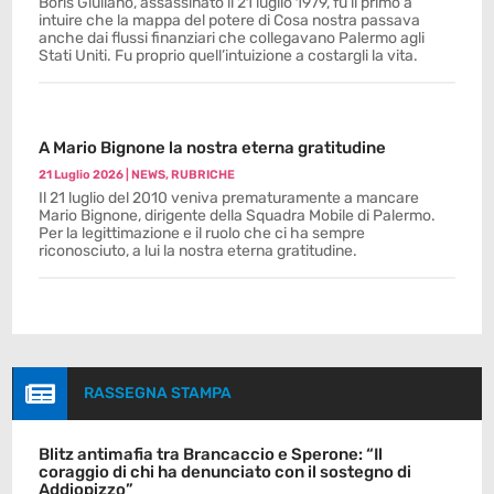
Boris Giuliano, assassinato il 21 luglio 1979, fu il primo a
intuire che la mappa del potere di Cosa nostra passava
anche dai flussi finanziari che collegavano Palermo agli
Stati Uniti. Fu proprio quell’intuizione a costargli la vita.
A Mario Bignone la nostra eterna gratitudine
21 Luglio 2026
|
NEWS
,
RUBRICHE
Il 21 luglio del 2010 veniva prematuramente a mancare
Mario Bignone, dirigente della Squadra Mobile di Palermo.
Per la legittimazione e il ruolo che ci ha sempre
riconosciuto, a lui la nostra eterna gratitudine.

RASSEGNA STAMPA
Blitz antimafia tra Brancaccio e Sperone: “Il
coraggio di chi ha denunciato con il sostegno di
Addiopizzo”