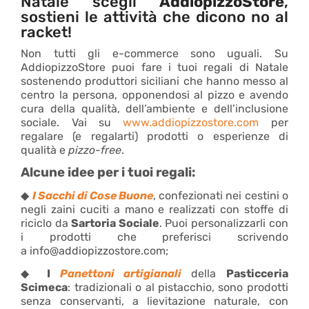
Natale scegli
AddiopizzoStore
,
sostieni le attività che dicono no al
racket!
Non tutti gli e-commerce sono uguali. Su
AddiopizzoStore puoi fare i tuoi regali di Natale
sostenendo produttori siciliani che hanno messo al
centro la persona, opponendosi al pizzo e avendo
cura della qualità, dell’ambiente e dell’inclusione
sociale. Vai su
www.addiopizzostore.com
per
regalare (e regalarti) prodotti o esperienze di
qualità e
pizzo-free
.
Alcune idee per i tuoi regali:
◆
I Sacchi di Cose Buone
, confezionati nei cestini o
negli zaini cuciti a mano e realizzati con stoffe di
riciclo da
Sartoria Sociale
. Puoi personalizzarli con
i prodotti che preferisci scrivendo
a info@addiopizzostore.com;
◆
I
Panettoni artigianali
della
Pasticceria
Scimeca
: tradizionali o al pistacchio, sono prodotti
senza conservanti, a lievitazione naturale, con