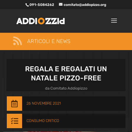
091-5084262
comitato@addiopizzo.org

ARTICOLI E NEWS
REGALA E REGALATI UN
NATALE PIZZO-FREE
da
Comitato Addiopizzo

26 NOVEMBRE 2021

CONSUMO CRITICO