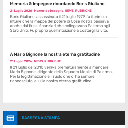
Memoria & Impegno: ricordando Boris Giuliano
21 Luglio 2026
|
Memoria e Impegno
,
NEWS
,
RUBRICHE
Boris Giuliano, assassinato il 21 luglio 1979, fu il primo a
intuire che la mappa del potere di Cosa nostra passava
anche dai flussi finanziari che collegavano Palermo agli
Stati Uniti. Fu proprio quell’intuizione a costargli la vita.
A Mario Bignone la nostra eterna gratitudine
21 Luglio 2026
|
NEWS
,
RUBRICHE
Il 21 luglio del 2010 veniva prematuramente a mancare
Mario Bignone, dirigente della Squadra Mobile di Palermo.
Per la legittimazione e il ruolo che ci ha sempre
riconosciuto, a lui la nostra eterna gratitudine.

RASSEGNA STAMPA