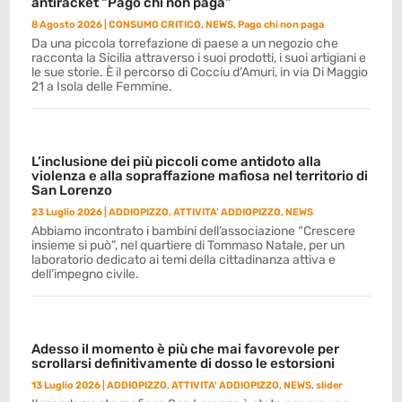
antiracket “Pago chi non paga”
8 Agosto 2026
|
CONSUMO CRITICO
,
NEWS
,
Pago chi non paga
Da una piccola torrefazione di paese a un negozio che
racconta la Sicilia attraverso i suoi prodotti, i suoi artigiani e
le sue storie. È il percorso di Cocciu d’Amuri, in via Di Maggio
21 a Isola delle Femmine.
L’inclusione dei più piccoli come antidoto alla
violenza e alla sopraffazione mafiosa nel territorio di
San Lorenzo
23 Luglio 2026
|
ADDIOPIZZO
,
ATTIVITA' ADDIOPIZZO
,
NEWS
Abbiamo incontrato i bambini dell’associazione “Crescere
insieme si può”, nel quartiere di Tommaso Natale, per un
laboratorio dedicato ai temi della cittadinanza attiva e
dell’impegno civile.
Adesso il momento è più che mai favorevole per
scrollarsi definitivamente di dosso le estorsioni
13 Luglio 2026
|
ADDIOPIZZO
,
ATTIVITA' ADDIOPIZZO
,
NEWS
,
slider