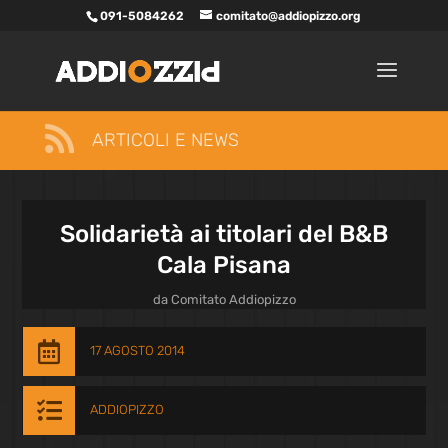
091-5084262
comitato@addiopizzo.org

ARTICOLI E NEWS
Solidarietà ai titolari del B&B
Cala Pisana
da
Comitato Addiopizzo

17 AGOSTO 2014

ADDIOPIZZO