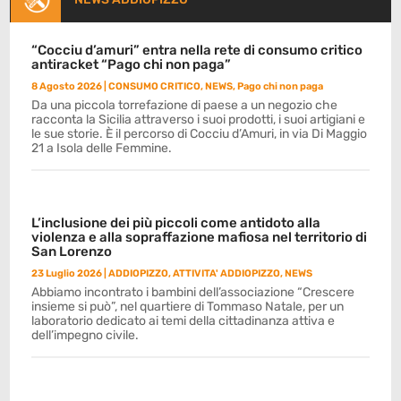
“Cocciu d’amuri” entra nella rete di consumo critico
antiracket “Pago chi non paga”
8 Agosto 2026
|
CONSUMO CRITICO
,
NEWS
,
Pago chi non paga
Da una piccola torrefazione di paese a un negozio che
racconta la Sicilia attraverso i suoi prodotti, i suoi artigiani e
le sue storie. È il percorso di Cocciu d’Amuri, in via Di Maggio
21 a Isola delle Femmine.
L’inclusione dei più piccoli come antidoto alla
violenza e alla sopraffazione mafiosa nel territorio di
San Lorenzo
23 Luglio 2026
|
ADDIOPIZZO
,
ATTIVITA' ADDIOPIZZO
,
NEWS
Abbiamo incontrato i bambini dell’associazione “Crescere
insieme si può”, nel quartiere di Tommaso Natale, per un
laboratorio dedicato ai temi della cittadinanza attiva e
dell’impegno civile.