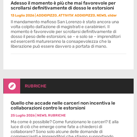
Adesso il momento è più che mai favorevole per
scrollarsi definitivamente di dosso le estorsioni
13 Luglio 2026
|
ADDIOPIZZO
,
ATTIVITA' ADDIOPIZZO
,
NEWS
,
slider
Il mandamento mafioso San Lorenzo è stato ancora una
volta colpito dall’azione di magistrati e carabinieri. Il
momento è favorevole per scrollarsi definitivamente di
dosso il peso delle estorsioni, se – e solo se – imprenditori
ed esercenti matureranno la consapevolezza che la
liberazione può essere davvero a portata di mano.

RUBRICHE
Quello che accade nelle carceri non incentiva le
collaborazioni contro le estorsioni
25 Luglio 2026
|
NEWS
,
RUBRICHE
Ma come è possibile? Come funzionano le carceri? E alla
luce di ciò che emerge come fate a chiederci di
collaborare? Sono solo alcune delle domande di
commercianti e imprenditori che stiamo supportando