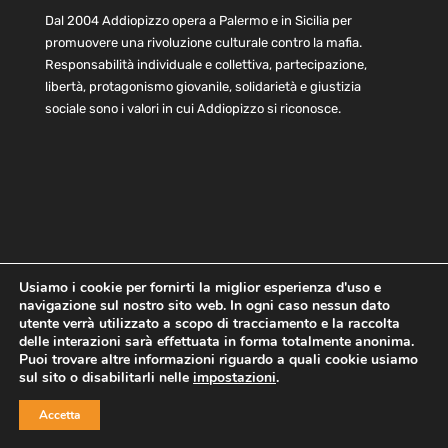
Dal 2004 Addiopizzo opera a Palermo e in Sicilia per
promuovere una rivoluzione culturale contro la mafia.
Responsabilità individuale e collettiva, partecipazione,
libertà, protagonismo giovanile, solidarietà e giustizia
sociale sono i valori in cui Addiopizzo si riconosce.
Usiamo i cookie per fornirti la miglior esperienza d'uso e
navigazione sul nostro sito web. In ogni caso nessun dato
Home
Statuto e bilancio
Contatti
utente verrà utilizzato a scopo di tracciamento e la raccolta
Privacy
Cookie
Child Protection Policy
delle interazioni sarà effettuata in forma totalmente anonima.
Puoi trovare altre informazioni riguardo a quali cookie usiamo
sul sito o disabilitarli nelle
impostazioni
.
Copyright © 2021 AddioPizzo | Tutti i diritti riservati | Sede
Accetta
Centrale: via Lincoln 131, 90133 Palermo