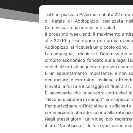
Tutti in piazza a Palermo, sabato 22 e d
di Natale di Addiopizzo, realizzata nel
Commissario nazionale antiracket.
Il prossimo week-end, il movimento antira
alle 22.00: presentando una prova d’acqui
Addiopizzo, si riceverà un piccolo dono.
La campagna – dichiara il Commissario an
circuito economico fondato sulla legalit
sensibilizzati ad acquistare presso eserciz
È un appuntamento importante, e non solo
denunciare le estorsioni mafiose, offrend
trovato la forza e il coraggio di “liberarsi”.
È necessario che la squadra antiracket si
“devono scendere in campo”, consapevoli c
Per partecipare all’iniziativa è sufficien
commercianti che aderiscono alla rete pizzo
Negli stessi giorni, un Video-box registre
il loro “No al pizzo!”: le loro voci saran