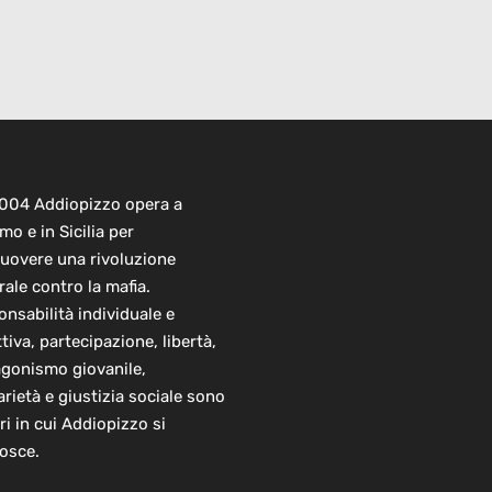
2004 Addiopizzo opera a
mo e in Sicilia per
uovere una rivoluzione
rale contro la mafia.
nsabilità individuale e
ttiva, partecipazione, libertà,
agonismo giovanile,
arietà e giustizia sociale sono
ori in cui Addiopizzo si
osce.