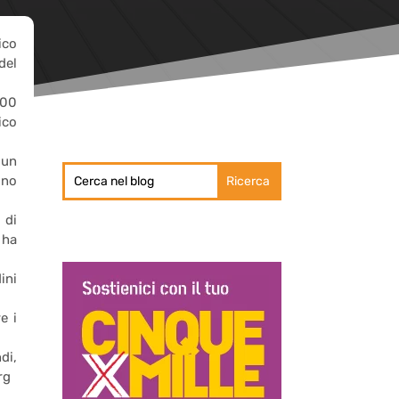
ico
del
.00
ico
 un
ono
 di
 ha
ini
e i
di,
rg