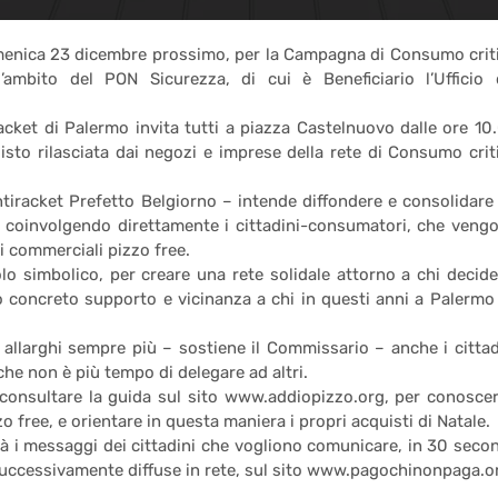
omenica 23 dicembre prossimo, per la Campagna di Consumo crit
l’ambito del PON Sicurezza, di cui è Beneficiario l’Ufficio 
cket di Palermo invita tutti a piazza Castelnuovo dalle ore 10
sto rilasciata dai negozi e imprese della rete di Consumo crit
tiracket Prefetto Belgiorno – intende diffondere e consolidare
à, coinvolgendo direttamente i cittadini-consumatori, che veng
i commerciali pizzo free.
 simbolico, per creare una rete solidale attorno a chi decide
o concreto supporto e vicinanza a chi in questi anni a Palermo
 allarghi sempre più – sostiene il Commissario – anche i cittad
he non è più tempo di delegare ad altri.
te consultare la guida sul sito www.addiopizzo.org, per conoscer
 free, e orientare in questa maniera i propri acquisti di Natale.
rà i messaggi dei cittadini che vogliono comunicare, in 30 secon
no successivamente diffuse in rete, sul sito www.pagochinonpaga.o