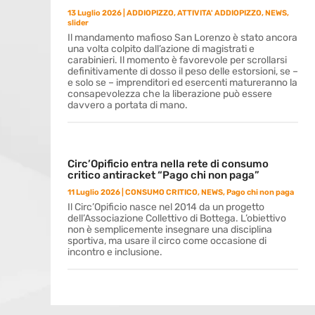
13 Luglio 2026
|
ADDIOPIZZO
,
ATTIVITA' ADDIOPIZZO
,
NEWS
,
slider
Il mandamento mafioso San Lorenzo è stato ancora
una volta colpito dall’azione di magistrati e
carabinieri. Il momento è favorevole per scrollarsi
definitivamente di dosso il peso delle estorsioni, se –
e solo se – imprenditori ed esercenti matureranno la
consapevolezza che la liberazione può essere
davvero a portata di mano.
Circ’Opificio entra nella rete di consumo
critico antiracket “Pago chi non paga”
11 Luglio 2026
|
CONSUMO CRITICO
,
NEWS
,
Pago chi non paga
Il Circ’Opificio nasce nel 2014 da un progetto
dell’Associazione Collettivo di Bottega. L’obiettivo
non è semplicemente insegnare una disciplina
sportiva, ma usare il circo come occasione di
incontro e inclusione.