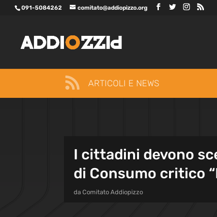
091-5084262
comitato@addiopizzo.org

ARTICOLI E NEWS
I cittadini devono 
di Consumo critico 
da
Comitato Addiopizzo