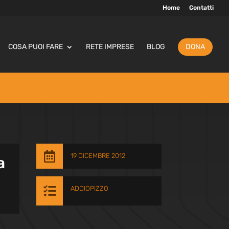
Home
Contatti
COSA PUOI FARE
RETE IMPRESE
BLOG
DONA

19 DICEMBRE 2012
a

ADDIOPIZZO