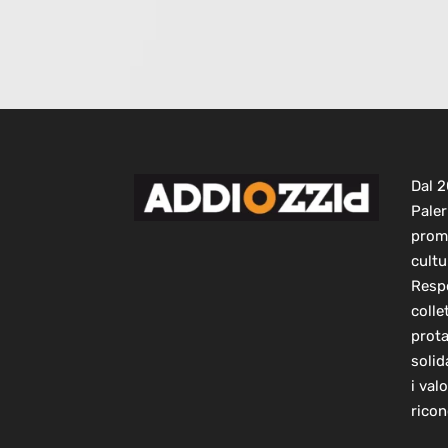
Dal 
Paler
prom
cultu
Respo
colle
prot
solid
i val
ricon