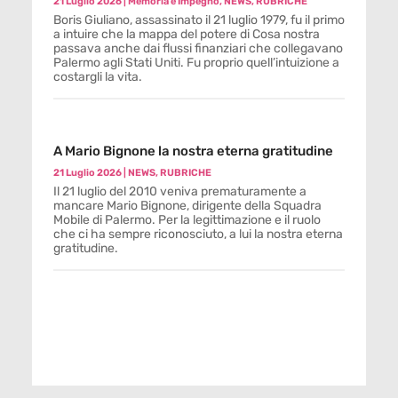
21 Luglio 2026
|
Memoria e Impegno
,
NEWS
,
RUBRICHE
Boris Giuliano, assassinato il 21 luglio 1979, fu il primo
a intuire che la mappa del potere di Cosa nostra
passava anche dai flussi finanziari che collegavano
Palermo agli Stati Uniti. Fu proprio quell’intuizione a
costargli la vita.
A Mario Bignone la nostra eterna gratitudine
21 Luglio 2026
|
NEWS
,
RUBRICHE
Il 21 luglio del 2010 veniva prematuramente a
mancare Mario Bignone, dirigente della Squadra
Mobile di Palermo. Per la legittimazione e il ruolo
che ci ha sempre riconosciuto, a lui la nostra eterna
gratitudine.