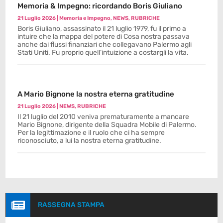
Memoria & Impegno: ricordando Boris Giuliano
21 Luglio 2026
|
Memoria e Impegno
,
NEWS
,
RUBRICHE
Boris Giuliano, assassinato il 21 luglio 1979, fu il primo a
intuire che la mappa del potere di Cosa nostra passava
anche dai flussi finanziari che collegavano Palermo agli
Stati Uniti. Fu proprio quell’intuizione a costargli la vita.
A Mario Bignone la nostra eterna gratitudine
21 Luglio 2026
|
NEWS
,
RUBRICHE
Il 21 luglio del 2010 veniva prematuramente a mancare
Mario Bignone, dirigente della Squadra Mobile di Palermo.
Per la legittimazione e il ruolo che ci ha sempre
riconosciuto, a lui la nostra eterna gratitudine.

RASSEGNA STAMPA