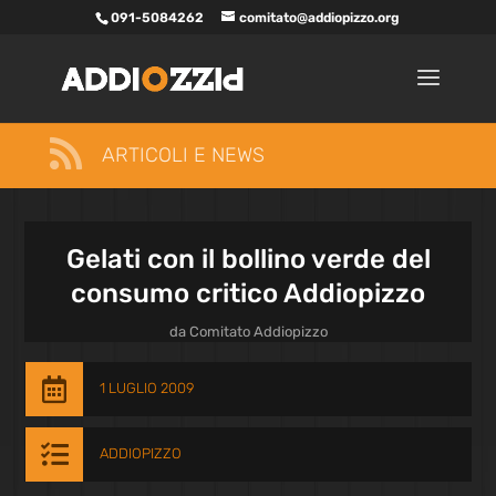
091-5084262
comitato@addiopizzo.org

ARTICOLI E NEWS
Gelati con il bollino verde del
consumo critico Addiopizzo
da
Comitato Addiopizzo

1 LUGLIO 2009

ADDIOPIZZO