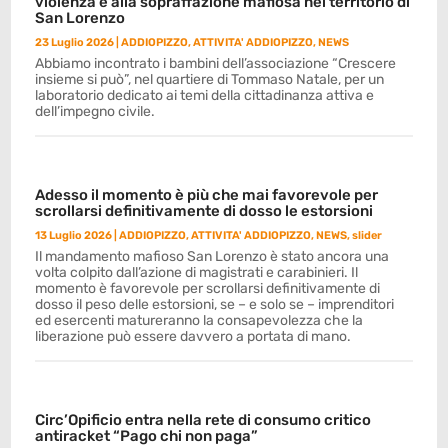
violenza e alla sopraffazione mafiosa nel territorio di
San Lorenzo
23 Luglio 2026
|
ADDIOPIZZO
,
ATTIVITA' ADDIOPIZZO
,
NEWS
Abbiamo incontrato i bambini dell’associazione “Crescere
insieme si può”, nel quartiere di Tommaso Natale, per un
laboratorio dedicato ai temi della cittadinanza attiva e
dell’impegno civile.
Adesso il momento è più che mai favorevole per
scrollarsi definitivamente di dosso le estorsioni
13 Luglio 2026
|
ADDIOPIZZO
,
ATTIVITA' ADDIOPIZZO
,
NEWS
,
slider
Il mandamento mafioso San Lorenzo è stato ancora una
volta colpito dall’azione di magistrati e carabinieri. Il
momento è favorevole per scrollarsi definitivamente di
dosso il peso delle estorsioni, se – e solo se – imprenditori
ed esercenti matureranno la consapevolezza che la
liberazione può essere davvero a portata di mano.
Circ’Opificio entra nella rete di consumo critico
antiracket “Pago chi non paga”