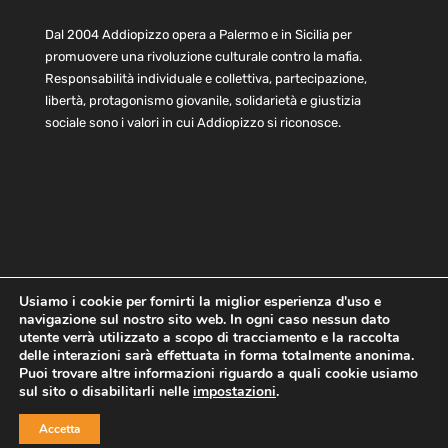
Dal 2004 Addiopizzo opera a Palermo e in Sicilia per
promuovere una rivoluzione culturale contro la mafia.
Responsabilità individuale e collettiva, partecipazione,
libertà, protagonismo giovanile, solidarietà e giustizia
sociale sono i valori in cui Addiopizzo si riconosce.
Usiamo i cookie per fornirti la miglior esperienza d'uso e
navigazione sul nostro sito web. In ogni caso nessun dato
Home
Statuto e bilancio
Contatti
utente verrà utilizzato a scopo di tracciamento e la raccolta
Privacy
Cookie
Child Protection Policy
delle interazioni sarà effettuata in forma totalmente anonima.
Puoi trovare altre informazioni riguardo a quali cookie usiamo
sul sito o disabilitarli nelle
impostazioni
.
Copyright © 2021 AddioPizzo | Tutti i diritti riservati | Sede
Accetta
Centrale: via Lincoln 131, 90133 Palermo