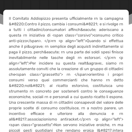
Il Comitato Addiopizzo presenta ufficialmente rn la campagna
&#8220;Contro il pizzo, cambia i consumi&#8221; e si rivolge rn
a tutti i cittadini/consumatori affinch&eacute; aderiscano a
questa rn iniziativa di <span class="corsivo">consumo critico
anti-pizzo</span>. </p>rn <p align="left">Quando si effettua
anche il pi&ugrave; rn semplice degli acquisti indirettamente si
paga il pizzo, perch&eacute; rn una parte dei soldi spesi finisce
inevitabilmente nelle tasche degli rn estorsori. </p>rn <p
align="left">Per incidere su questa realt&agrave;, siamo rn
assolutamente conviti che la creazione di un gruppo di cittadini
che<span class="grassetto"> rn </span>orientino i propri
consumi verso quei commercianti che hanno rn detto
&#8220;no!&#8221; al ricatto estorsivo, costituisca uno
strumento rn concreto per sostenerli contro le conseguenze
economiche, sociali rn e personali a cui questo ricatto li espone.
Una crescente massa di rn cittadini consapevoli del valore delle
proprie scelte di consumo costituisce, rn a nostro parere, un
incentivo efficace e ulteriore alla denuncia e rn
all&#8217;associazionismo antiracket.</p>rn <p align="left">
<span class="grassetto">Non servono iniziative eroiche, rn ma
piccoli gesti quotidiani che rendano eroica l&#8217;intera