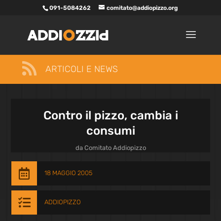
091-5084262
comitato@addiopizzo.org

ARTICOLI E NEWS
Contro il pizzo, cambia i
consumi
da
Comitato Addiopizzo

18 MAGGIO 2005

ADDIOPIZZO