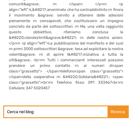
comunit&agrave;. rn </span> </p>rn <p
align="left">L&#8217;anonimato che ha contraddistinto rn finora
il movimento &egrave; servito a ottenere delle adesioni
pienamente rn consapevoli, che costituissero un impegno
concreto da parte dei sottoscrittori. rn Ma, una volta raggiunto
questo obbiettivo, riteniamo conclusa la
&#8220;clandestinit&agrave;&#8221; rn delle nostre azioni.
</p>rn <p align="left">La pubblicazione del manifesto e dei suoi
rn primi 3000 sottoscrittori &egrave; tesa ad esplicitare la nostra
volont&agrave; rn di aprire l&#8217;iniziativa a tutta la
citt&agrave;. <br>rn Tutti i commercianti interessati possono
prendere un primo contatto rn ai numeri di<span
class="grassetto"> </span>telefono<span class="grassetto">
</span>della cooperativa rn &#8220;Solidaria&#8221;: <span
class="grassetto"><br>rn Telefono fisso: 091 333467<br>rn
Cellulare: 347 5020457