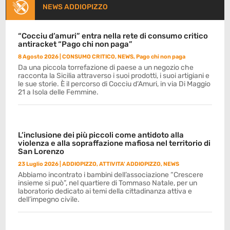
NEWS ADDIOPIZZO
“Cocciu d’amuri” entra nella rete di consumo critico
antiracket “Pago chi non paga”
8 Agosto 2026
|
CONSUMO CRITICO
,
NEWS
,
Pago chi non paga
Da una piccola torrefazione di paese a un negozio che
racconta la Sicilia attraverso i suoi prodotti, i suoi artigiani e
le sue storie. È il percorso di Cocciu d’Amuri, in via Di Maggio
21 a Isola delle Femmine.
L’inclusione dei più piccoli come antidoto alla
violenza e alla sopraffazione mafiosa nel territorio di
San Lorenzo
23 Luglio 2026
|
ADDIOPIZZO
,
ATTIVITA' ADDIOPIZZO
,
NEWS
Abbiamo incontrato i bambini dell’associazione “Crescere
insieme si può”, nel quartiere di Tommaso Natale, per un
laboratorio dedicato ai temi della cittadinanza attiva e
dell’impegno civile.