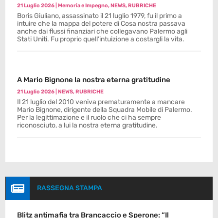
21 Luglio 2026
|
Memoria e Impegno
,
NEWS
,
RUBRICHE
Boris Giuliano, assassinato il 21 luglio 1979, fu il primo a
intuire che la mappa del potere di Cosa nostra passava
anche dai flussi finanziari che collegavano Palermo agli
Stati Uniti. Fu proprio quell’intuizione a costargli la vita.
A Mario Bignone la nostra eterna gratitudine
21 Luglio 2026
|
NEWS
,
RUBRICHE
Il 21 luglio del 2010 veniva prematuramente a mancare
Mario Bignone, dirigente della Squadra Mobile di Palermo.
Per la legittimazione e il ruolo che ci ha sempre
riconosciuto, a lui la nostra eterna gratitudine.

RASSEGNA STAMPA
Blitz antimafia tra Brancaccio e Sperone: “Il