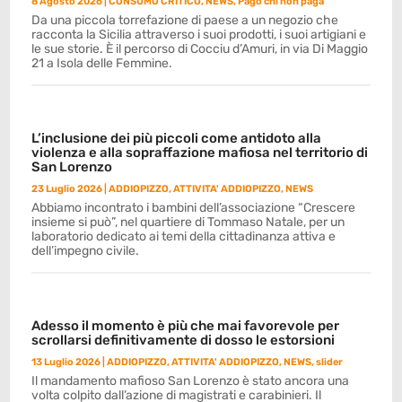
8 Agosto 2026
|
CONSUMO CRITICO
,
NEWS
,
Pago chi non paga
Da una piccola torrefazione di paese a un negozio che
racconta la Sicilia attraverso i suoi prodotti, i suoi artigiani e
le sue storie. È il percorso di Cocciu d’Amuri, in via Di Maggio
21 a Isola delle Femmine.
L’inclusione dei più piccoli come antidoto alla
violenza e alla sopraffazione mafiosa nel territorio di
San Lorenzo
23 Luglio 2026
|
ADDIOPIZZO
,
ATTIVITA' ADDIOPIZZO
,
NEWS
Abbiamo incontrato i bambini dell’associazione “Crescere
insieme si può”, nel quartiere di Tommaso Natale, per un
laboratorio dedicato ai temi della cittadinanza attiva e
dell’impegno civile.
Adesso il momento è più che mai favorevole per
scrollarsi definitivamente di dosso le estorsioni
13 Luglio 2026
|
ADDIOPIZZO
,
ATTIVITA' ADDIOPIZZO
,
NEWS
,
slider
Il mandamento mafioso San Lorenzo è stato ancora una
volta colpito dall’azione di magistrati e carabinieri. Il