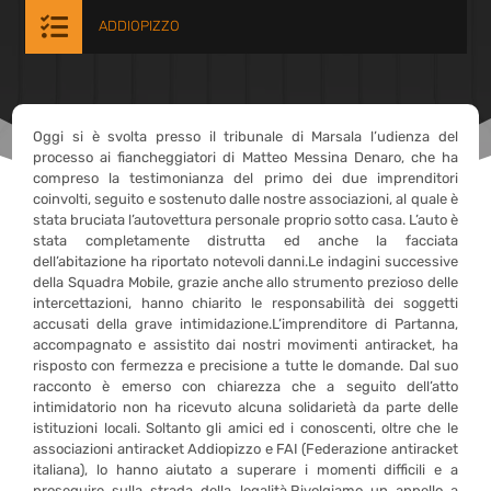

ADDIOPIZZO
Oggi si è svolta presso il tribunale di Marsala l’udienza del
processo ai fiancheggiatori di Matteo Messina Denaro, che ha
compreso la testimonianza del primo dei due imprenditori
coinvolti, seguito e sostenuto dalle nostre associazioni, al quale è
stata bruciata l’autovettura personale proprio sotto casa. L’auto è
stata completamente distrutta ed anche la facciata
dell’abitazione ha riportato notevoli danni.Le indagini successive
della Squadra Mobile, grazie anche allo strumento prezioso delle
intercettazioni, hanno chiarito le responsabilità dei soggetti
accusati della grave intimidazione.L’imprenditore di Partanna,
accompagnato e assistito dai nostri movimenti antiracket, ha
risposto con fermezza e precisione a tutte le domande. Dal suo
racconto è emerso con chiarezza che a seguito dell’atto
intimidatorio non ha ricevuto alcuna solidarietà da parte delle
istituzioni locali. Soltanto gli amici ed i conoscenti, oltre che le
associazioni antiracket Addiopizzo e FAI (Federazione antiracket
italiana), lo hanno aiutato a superare i momenti difficili e a
proseguire sulla strada della legalità.Rivolgiamo un appello a