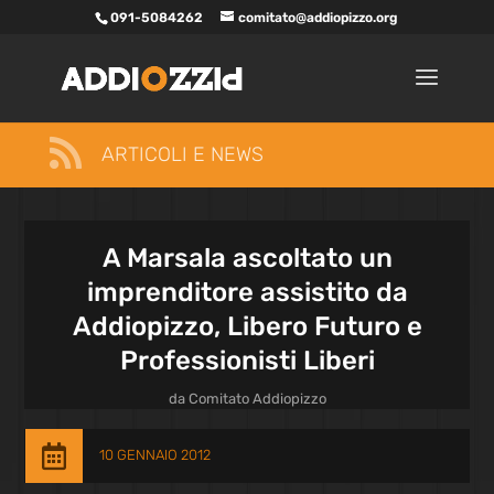
091-5084262
comitato@addiopizzo.org

ARTICOLI E NEWS
A Marsala ascoltato un
imprenditore assistito da
Addiopizzo, Libero Futuro e
Professionisti Liberi
da
Comitato Addiopizzo

10 GENNAIO 2012