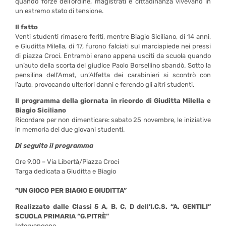
quando forze dell’ordine, magistrati e cittadinanza vivevano in
un estremo stato di tensione.
Il fatto
Venti studenti rimasero feriti, mentre Biagio Siciliano, di 14 anni,
e Giuditta Milella, di 17, furono falciati sul marciapiede nei pressi
di piazza Croci. Entrambi erano appena usciti da scuola quando
un’auto della scorta del giudice Paolo Borsellino sbandò. Sotto la
pensilina dell’Amat, un’Alfetta dei carabinieri si scontrò con
l’auto, provocando ulteriori danni e ferendo gli altri studenti.
Il programma della giornata in ricordo di Giuditta Milella e
Biagio Siciliano
Ricordare per non dimenticare: sabato 25 novembre, le iniziative
in memoria dei due giovani studenti.
Di seguito il programma
Ore 9.00 – Via Libertà/Piazza Croci
Targa dedicata a Giuditta e Biagio
”UN GIOCO PER BIAGIO E GIUDITTA”
Realizzato dalle Classi 5 A, B, C, D dell’I.C.S. “A. GENTILI”
SCUOLA PRIMARIA “G.PITRÈ”
Intervengono