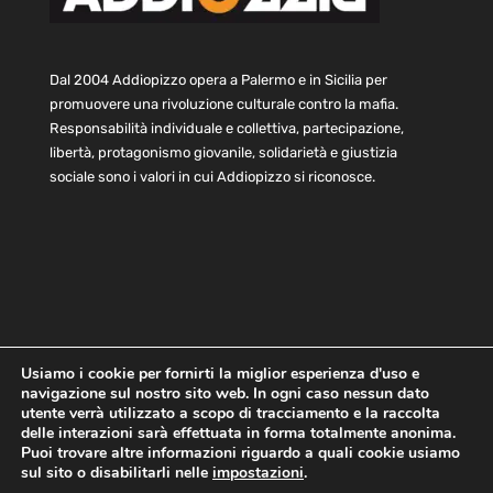
Dal 2004 Addiopizzo opera a Palermo e in Sicilia per
promuovere una rivoluzione culturale contro la mafia.
Responsabilità individuale e collettiva, partecipazione,
libertà, protagonismo giovanile, solidarietà e giustizia
sociale sono i valori in cui Addiopizzo si riconosce.
Usiamo i cookie per fornirti la miglior esperienza d'uso e
navigazione sul nostro sito web. In ogni caso nessun dato
Home
Statuto e bilancio
Contatti
utente verrà utilizzato a scopo di tracciamento e la raccolta
Privacy
Cookie
Child Protection Policy
delle interazioni sarà effettuata in forma totalmente anonima.
Puoi trovare altre informazioni riguardo a quali cookie usiamo
sul sito o disabilitarli nelle
impostazioni
.