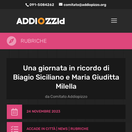
091-5084262
comitato@addiopizzo.org

RUBRICHE
Una giornata in ricordo di
Biagio Siciliano e Maria Giuditta
Milella
da
Comitato Addiopizzo

24 NOVEMBRE 2023

ACCADE IN CITTÀ
|
NEWS
|
RUBRICHE