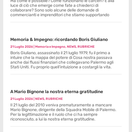
Ma come è possibile? Come funzionano le carceri? E alla
luce di ciò che emerge come fate a chiederci di
collaborare? Sono solo alcune delle domande di
commercianti e imprenditori che stiamo supportando
Memoria & Impegno: ricordando Boris Giuliano
21 Luglio 2026
|
Memoria e Impegno
,
NEWS
,
RUBRICHE
Boris Giuliano, assassinato il 21 luglio 1979, fu il primo a
intuire che la mappa del potere di Cosa nostra passava
anche dai flussi finanziari che collegavano Palermo agli
Stati Uniti. Fu proprio quell’intuizione a costargli la vita.
A Mario Bignone la nostra eterna gratitudine
21 Luglio 2026
|
NEWS
,
RUBRICHE
Il 21 luglio del 2010 veniva prematuramente a mancare
Mario Bignone, dirigente della Squadra Mobile di Palermo.
Per la legittimazione e il ruolo che ci ha sempre
riconosciuto, a lui la nostra eterna gratitudine.