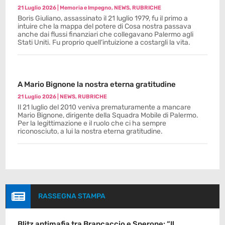
21 Luglio 2026
|
Memoria e Impegno
,
NEWS
,
RUBRICHE
Boris Giuliano, assassinato il 21 luglio 1979, fu il primo a
intuire che la mappa del potere di Cosa nostra passava
anche dai flussi finanziari che collegavano Palermo agli
Stati Uniti. Fu proprio quell’intuizione a costargli la vita.
A Mario Bignone la nostra eterna gratitudine
21 Luglio 2026
|
NEWS
,
RUBRICHE
Il 21 luglio del 2010 veniva prematuramente a mancare
Mario Bignone, dirigente della Squadra Mobile di Palermo.
Per la legittimazione e il ruolo che ci ha sempre
riconosciuto, a lui la nostra eterna gratitudine.

RASSEGNA STAMPA
Blitz antimafia tra Brancaccio e Sperone: “Il