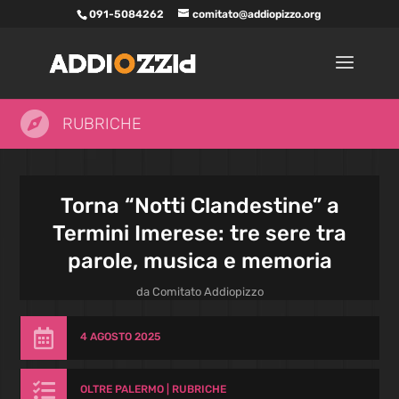
091-5084262
comitato@addiopizzo.org

RUBRICHE
Torna “Notti Clandestine” a
Termini Imerese: tre sere tra
parole, musica e memoria
da
Comitato Addiopizzo

4 AGOSTO 2025

OLTRE PALERMO
|
RUBRICHE