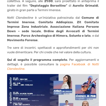
collettiva. A seguire, alle
21:00
, sarà proiettato in anteprima il
trailer del film
“Depistaggio Borsellino”
di
Aurelio Grimaldi
,
girato in gran parte a Termini Imerese.
Notti Clandestine
è un’iniziativa patrocinata dal
Comune di
Termini Imerese
,
Comitato Addiopizzo
,
Zit Comitato
Imprese Zona Industriale
,
Associazione Italiana Persone
Down – sede locale
,
Ordine degli Avvocati di Termini
Imerese
,
Parco Archeologico di Himera, Solunto e Iato
, e dal
Movimento Forense
.
Tre sere di incontri, spettacoli e approfondimenti per chi non
vuole dimenticare. Per chi crede che nel valore della cultura.
Qui di seguito il programma completo
. Per aggiornamenti e
dettagli, è possibile consultare la
pagina Facebook di
Notti
Clandestine
.