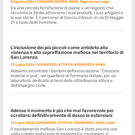
8 Agosto 2026
|
CONSUMO CRITICO
,
NEWS
,
Pago chi non paga
Da una piccola torrefazione di paese a un negozio che
racconta la Sicilia attraverso i suoi prodotti, i suoi artigiani e
le sue storie. È il percorso di Cocciu d’Amuri, in via Di Maggio
21 a Isola delle Femmine.
L’inclusione dei più piccoli come antidoto alla
violenza e alla sopraffazione mafiosa nel territorio di
San Lorenzo
23 Luglio 2026
|
ADDIOPIZZO
,
ATTIVITA' ADDIOPIZZO
,
NEWS
Abbiamo incontrato i bambini dell’associazione “Crescere
insieme si può”, nel quartiere di Tommaso Natale, per un
laboratorio dedicato ai temi della cittadinanza attiva e
dell’impegno civile.
Adesso il momento è più che mai favorevole per
scrollarsi definitivamente di dosso le estorsioni
13 Luglio 2026
|
ADDIOPIZZO
,
ATTIVITA' ADDIOPIZZO
,
NEWS
,
slider
Il mandamento mafioso San Lorenzo è stato ancora una
volta colpito dall’azione di magistrati e carabinieri. Il