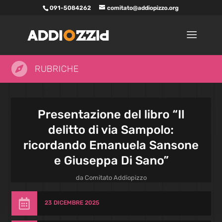
091-5084262
comitato@addiopizzo.org

RUBRICHE
Presentazione del libro “Il
delitto di via Sampolo:
ricordando Emanuela Sansone
e Giuseppa Di Sano”
da
Comitato Addiopizzo

23 DICEMBRE 2025