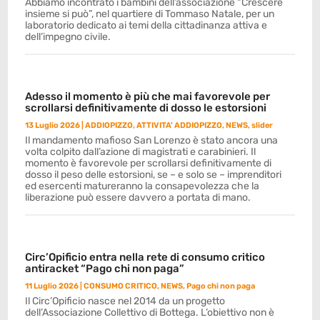
Abbiamo incontrato i bambini dell’associazione “Crescere
insieme si può”, nel quartiere di Tommaso Natale, per un
laboratorio dedicato ai temi della cittadinanza attiva e
dell’impegno civile.
Adesso il momento è più che mai favorevole per
scrollarsi definitivamente di dosso le estorsioni
13 Luglio 2026
|
ADDIOPIZZO
,
ATTIVITA' ADDIOPIZZO
,
NEWS
,
slider
Il mandamento mafioso San Lorenzo è stato ancora una
volta colpito dall’azione di magistrati e carabinieri. Il
momento è favorevole per scrollarsi definitivamente di
dosso il peso delle estorsioni, se – e solo se – imprenditori
ed esercenti matureranno la consapevolezza che la
liberazione può essere davvero a portata di mano.
Circ’Opificio entra nella rete di consumo critico
antiracket “Pago chi non paga”
11 Luglio 2026
|
CONSUMO CRITICO
,
NEWS
,
Pago chi non paga
Il Circ’Opificio nasce nel 2014 da un progetto
dell’Associazione Collettivo di Bottega. L’obiettivo non è