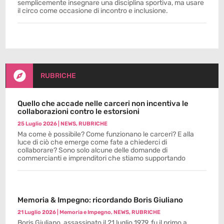
semplicemente insegnare una disciplina sportiva, ma usare
il circo come occasione di incontro e inclusione.

RUBRICHE
Quello che accade nelle carceri non incentiva le
collaborazioni contro le estorsioni
25 Luglio 2026
|
NEWS
,
RUBRICHE
Ma come è possibile? Come funzionano le carceri? E alla
luce di ciò che emerge come fate a chiederci di
collaborare? Sono solo alcune delle domande di
commercianti e imprenditori che stiamo supportando
Memoria & Impegno: ricordando Boris Giuliano
21 Luglio 2026
|
Memoria e Impegno
,
NEWS
,
RUBRICHE
Boris Giuliano, assassinato il 21 luglio 1979, fu il primo a