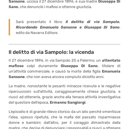
Sansone
, uccisa il 27 dicembre 1896, e sua madre
Giuseppa Di
Sano
, che denunciò i mafiosi e ottenne giustizia.
Sarà presentato il libro:
Il delitto di via Sampolo.
Ricordando Emanuela Sansone e Giuseppa Di Sano
,
edito da Navarra Editore.
Il delitto di via Sampolo: la vicenda
Il 27 dicembre 1896, in via Sampolo 20 a Palermo, un
attentato
mafioso
colpì duramente
Giuseppa Di Sano
, titolare di
un’attività commerciale, e causò la morte della figlia
Emanuela
Sansone
, che non aveva ancora compiuto diciotto anni.
La madre, nonostante le pesanti minacce ricevute e le negative
ripercussioni sull’attività, coraggiosamente chiese giustizia, e
riuscì ad ottenerla, grazie anche alla tenace attività investigativa
del questore dell’epoca,
Ermanno Sangiorgi
.
L’episodio è di grande rilievo storico: da un lato perché smentisce
l’idea, spesso ripetuta, che la mafia del passato risparmiasse
donne e bambini; dall’altro, per il coraggio dimostrato dalla
madre, che decise di denunciare i responsabili e riuscì a ottenere