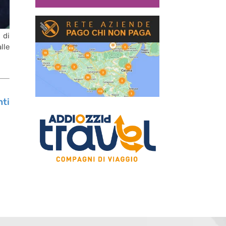
 di
lle
nti