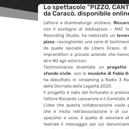
Lo spettacolo “PIZZO, CANT
da Caracò, disponibile online 
L’attore e drammaturgo siciliano,
Riccar
con il sostegno di Addiopizzo – MAT t
Recording Studio, ha realizzato un
lavor
pizzo
, raccogliendo una serie di testimoni
da quelle lasciate da Libero Grassi, di
imprenditori e piccole aziende che hann
dire NO agli estorsori.
Testimonianze diventate un
progetto
sfondo civile
, con le
musiche di Fabio
ha debuttato in streaming a Radio 3 Ra
della Giornata della Legalità 2020.
Il progetto è nato dal fortunato e prezio
l’attore Riccardo Lanzarone e il Comitato 
L’idea che questa collaborazione vuole p
che è insita nell’associazione e di cui
specchio e voce, è quella di veicolare at
teatrale il messaggio per cui denunciare