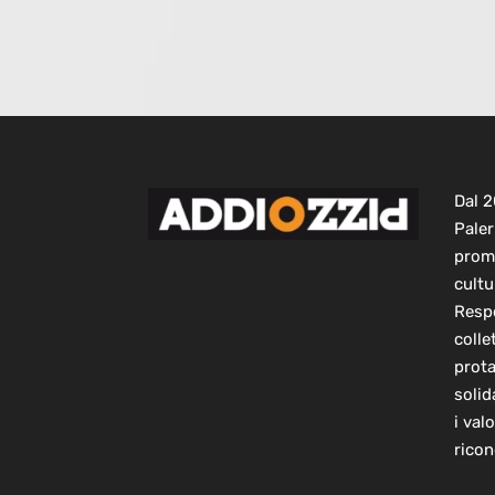
Dal 
Paler
prom
cultu
Respo
colle
prot
solid
i val
ricon