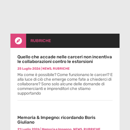

RUBRICHE
Quello che accade nelle carceri non incentiva
le collaborazioni contro le estorsioni
25 Luglio 2026
|
NEWS
,
RUBRICHE
Ma come è possibile? Come funzionano le carceri? E
alla luce di ciò che emerge come fate a chiederci di
collaborare? Sono solo alcune delle domande di
commercianti e imprenditori che stiamo
supportando
Memoria & Impegno: ricordando Boris
Giuliano
21 Luglio 2026
|
Memoria e Impegno
,
NEWS
,
RUBRICHE