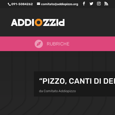
091-5084262
comitato@addiopizzo.org

RUBRICHE
“PIZZO, CANTI DI D
da
Comitato Addiopizzo