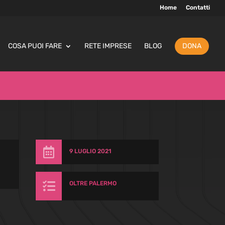
Home
Contatti
COSA PUOI FARE
RETE IMPRESE
BLOG
DONA

9 LUGLIO 2021

OLTRE PALERMO