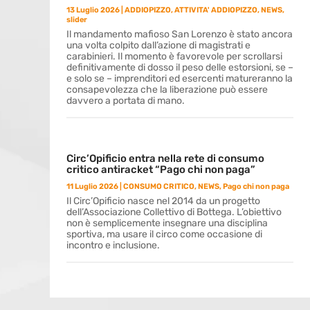
13 Luglio 2026
|
ADDIOPIZZO
,
ATTIVITA' ADDIOPIZZO
,
NEWS
,
slider
Il mandamento mafioso San Lorenzo è stato ancora
una volta colpito dall’azione di magistrati e
carabinieri. Il momento è favorevole per scrollarsi
definitivamente di dosso il peso delle estorsioni, se –
e solo se – imprenditori ed esercenti matureranno la
consapevolezza che la liberazione può essere
davvero a portata di mano.
Circ’Opificio entra nella rete di consumo
critico antiracket “Pago chi non paga”
11 Luglio 2026
|
CONSUMO CRITICO
,
NEWS
,
Pago chi non paga
Il Circ’Opificio nasce nel 2014 da un progetto
dell’Associazione Collettivo di Bottega. L’obiettivo
non è semplicemente insegnare una disciplina
sportiva, ma usare il circo come occasione di
incontro e inclusione.