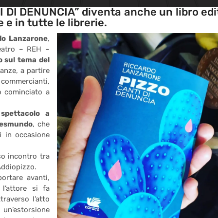
I DI DENUNCIA” diventa anche un libro edi
e in tutte le librerie.
do Lanzarone
,
eatro – REH –
o sul tema del
anze, a partire
 commercianti,
o cominciato a
 spettacolo a
 Gesmundo
, che
i in occasione
so incontro tra
Addiopizzo.
ortare avanti,
 l’attore si fa
traverso l’atto
 un’estorsione