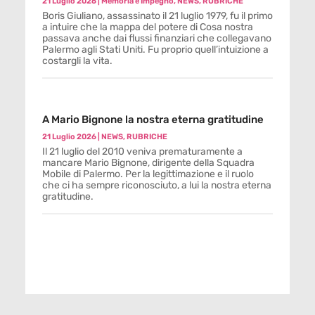
21 Luglio 2026
|
Memoria e Impegno
,
NEWS
,
RUBRICHE
Boris Giuliano, assassinato il 21 luglio 1979, fu il primo
a intuire che la mappa del potere di Cosa nostra
passava anche dai flussi finanziari che collegavano
Palermo agli Stati Uniti. Fu proprio quell’intuizione a
costargli la vita.
A Mario Bignone la nostra eterna gratitudine
21 Luglio 2026
|
NEWS
,
RUBRICHE
Il 21 luglio del 2010 veniva prematuramente a
mancare Mario Bignone, dirigente della Squadra
Mobile di Palermo. Per la legittimazione e il ruolo
che ci ha sempre riconosciuto, a lui la nostra eterna
gratitudine.