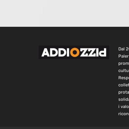
Dal 
Paler
prom
cultu
Respo
colle
prot
solid
i val
ricon