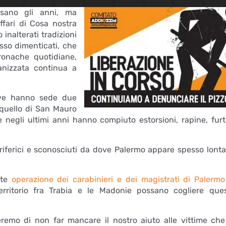
ssano gli anni, ma
fari di Cosa nostra
nalterati tradizioni
esso dimenticati, che
ronache quotidiane,
anizzata continua a
ove hanno sede due
 quello di San Mauro
 negli ultimi anni hanno compiuto estorsioni, rapine, furt
periferici e sconosciuti da dove Palermo appare spesso lont
nte
operazione dei carabinieri e dei magistrati di Palermo
rritorio fra Trabia e le Madonie possano cogliere que
eremo di non far mancare il nostro aiuto alle vittime che