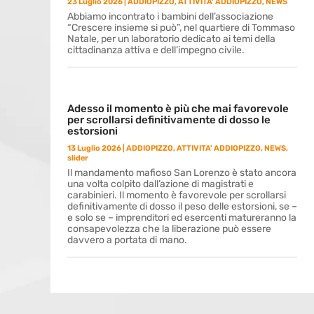
23 Luglio 2026
|
ADDIOPIZZO
,
ATTIVITA' ADDIOPIZZO
,
NEWS
Abbiamo incontrato i bambini dell’associazione
“Crescere insieme si può”, nel quartiere di Tommaso
Natale, per un laboratorio dedicato ai temi della
cittadinanza attiva e dell’impegno civile.
Adesso il momento è più che mai favorevole
per scrollarsi definitivamente di dosso le
estorsioni
13 Luglio 2026
|
ADDIOPIZZO
,
ATTIVITA' ADDIOPIZZO
,
NEWS
,
slider
Il mandamento mafioso San Lorenzo è stato ancora
una volta colpito dall’azione di magistrati e
carabinieri. Il momento è favorevole per scrollarsi
definitivamente di dosso il peso delle estorsioni, se –
e solo se – imprenditori ed esercenti matureranno la
consapevolezza che la liberazione può essere
davvero a portata di mano.