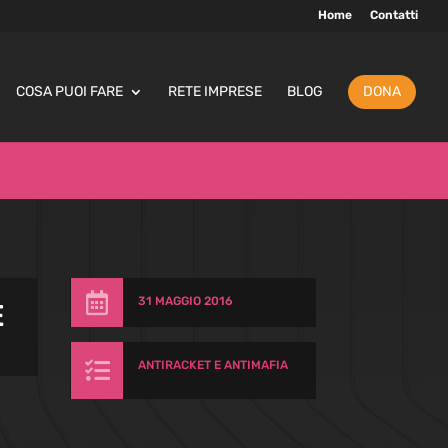
Home
Contatti
COSA PUOI FARE
RETE IMPRESE
BLOG
DONA

31 MAGGIO 2016
E

ANTIRACKET E ANTIMAFIA