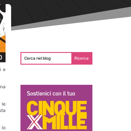
i e
ana
le
sta
 lo