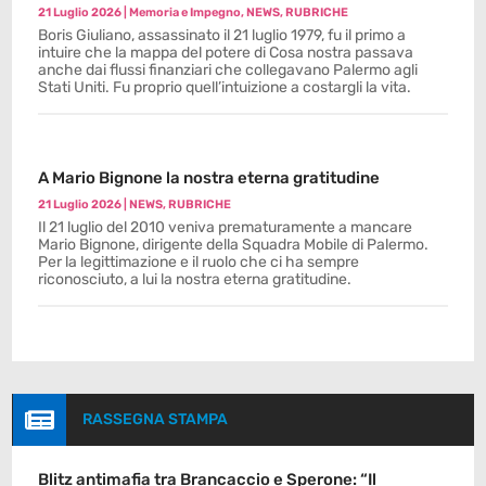
21 Luglio 2026
|
Memoria e Impegno
,
NEWS
,
RUBRICHE
Boris Giuliano, assassinato il 21 luglio 1979, fu il primo a
intuire che la mappa del potere di Cosa nostra passava
anche dai flussi finanziari che collegavano Palermo agli
Stati Uniti. Fu proprio quell’intuizione a costargli la vita.
A Mario Bignone la nostra eterna gratitudine
21 Luglio 2026
|
NEWS
,
RUBRICHE
Il 21 luglio del 2010 veniva prematuramente a mancare
Mario Bignone, dirigente della Squadra Mobile di Palermo.
Per la legittimazione e il ruolo che ci ha sempre
riconosciuto, a lui la nostra eterna gratitudine.

RASSEGNA STAMPA
Blitz antimafia tra Brancaccio e Sperone: “Il