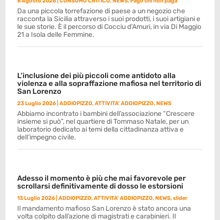
8 Agosto 2026
|
CONSUMO CRITICO
,
NEWS
,
Pago chi non paga
Da una piccola torrefazione di paese a un negozio che
racconta la Sicilia attraverso i suoi prodotti, i suoi artigiani e
le sue storie. È il percorso di Cocciu d’Amuri, in via Di Maggio
21 a Isola delle Femmine.
L’inclusione dei più piccoli come antidoto alla
violenza e alla sopraffazione mafiosa nel territorio di
San Lorenzo
23 Luglio 2026
|
ADDIOPIZZO
,
ATTIVITA' ADDIOPIZZO
,
NEWS
Abbiamo incontrato i bambini dell’associazione “Crescere
insieme si può”, nel quartiere di Tommaso Natale, per un
laboratorio dedicato ai temi della cittadinanza attiva e
dell’impegno civile.
Adesso il momento è più che mai favorevole per
scrollarsi definitivamente di dosso le estorsioni
13 Luglio 2026
|
ADDIOPIZZO
,
ATTIVITA' ADDIOPIZZO
,
NEWS
,
slider
Il mandamento mafioso San Lorenzo è stato ancora una
volta colpito dall’azione di magistrati e carabinieri. Il