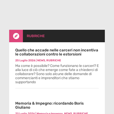

RUBRICHE
Quello che accade nelle carceri non incentiva
le collaborazioni contro le estorsioni
25 Luglio 2026
|
NEWS
,
RUBRICHE
Ma come è possibile? Come funzionano le carceri? E
alla luce di ciò che emerge come fate a chiederci di
collaborare? Sono solo alcune delle domande di
commercianti e imprenditori che stiamo
supportando
Memoria & Impegno: ricordando Boris
Giuliano
21 Luglio 2026
|
Memoria e Impegno
,
NEWS
,
RUBRICHE