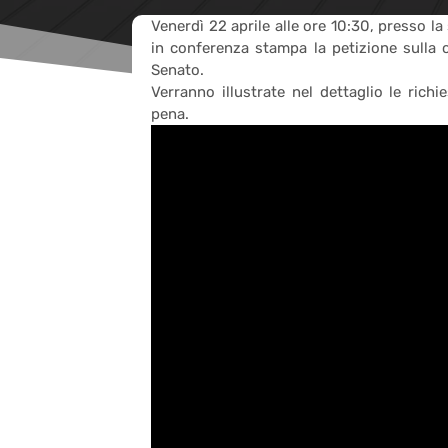
Venerdì 22 aprile alle ore 10:30, presso l
in conferenza stampa la petizione sulla 
Senato.
Verranno illustrate nel dettaglio le rich
pena.