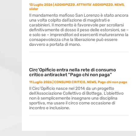
13 Luglio 2026
|
ADDIOPIZZO
,
ATTIVITA' ADDIOPIZZO
,
NEWS
,
slider
Il mandamento mafioso San Lorenzo è stato ancora
una volta colpito dall’azione di magistrati e
carabinieri. Il momento è favorevole per scrollarsi
definitivamente di dosso il peso delle estorsioni, se –
e solo se – imprenditori ed esercenti matureranno la
consapevolezza che la liberazione può essere
davvero a portata di mano.
Circ’Opificio entra nella rete di consumo
critico antiracket “Pago chi non paga”
11 Luglio 2026
|
CONSUMO CRITICO
,
NEWS
,
Pago chi non paga
Il Circ’Opificio nasce nel 2014 da un progetto
dell’Associazione Collettivo di Bottega. L’obiettivo
non è semplicemente insegnare una disciplina
sportiva, ma usare il circo come occasione di
incontro e inclusione.