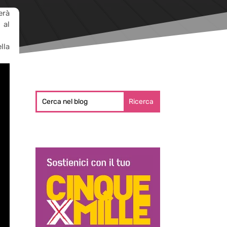
erà
 al
lla