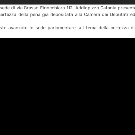
a sede di via Grasso Finocchiaro 112, Addiopizzo Catania present
certezza della pena già depositata alla Camera dei Deputati ed
ieste avanzate in sede parlamentare sul tema della certezza de