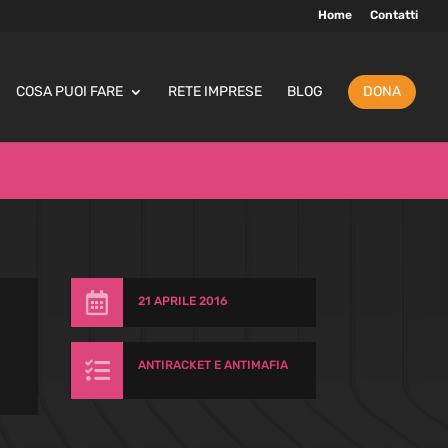
Home
Contatti
COSA PUOI FARE
RETE IMPRESE
BLOG
DONA

21 APRILE 2016

ANTIRACKET E ANTIMAFIA