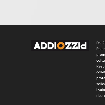
Dal 
Paler
prom
cultu
Respo
colle
prot
solid
i val
ricon