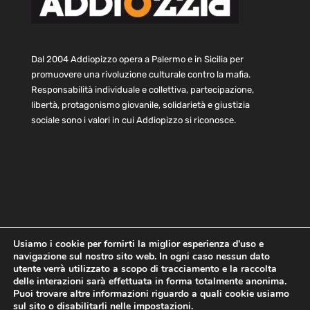
Dal 2004 Addiopizzo opera a Palermo e in Sicilia per
promuovere una rivoluzione culturale contro la mafia.
Responsabilità individuale e collettiva, partecipazione,
libertà, protagonismo giovanile, solidarietà e giustizia
sociale sono i valori in cui Addiopizzo si riconosce.
Usiamo i cookie per fornirti la miglior esperienza d'uso e
navigazione sul nostro sito web. In ogni caso nessun dato
Home
Statuto e bilancio
Contatti
utente verrà utilizzato a scopo di tracciamento e la raccolta
Privacy
Cookie
Child Protection Policy
delle interazioni sarà effettuata in forma totalmente anonima.
Puoi trovare altre informazioni riguardo a quali cookie usiamo
sul sito o disabilitarli nelle
impostazioni
.