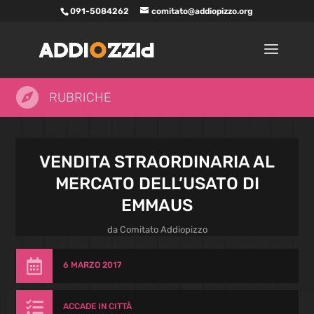
091-5084262
comitato@addiopizzo.org

RUBRICHE
VENDITA STRAORDINARIA AL
MERCATO DELL’USATO DI
EMMAUS
da
Comitato Addiopizzo

6 MARZO 2017

ACCADE IN CITTÀ