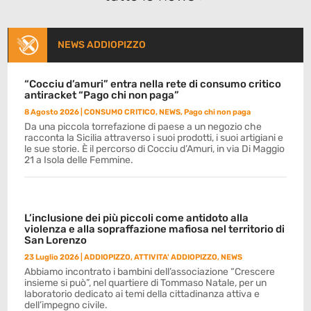
NEWS ADDIOPIZZO
“Cocciu d’amuri” entra nella rete di consumo critico
antiracket “Pago chi non paga”
8 Agosto 2026
|
CONSUMO CRITICO
,
NEWS
,
Pago chi non paga
Da una piccola torrefazione di paese a un negozio che
racconta la Sicilia attraverso i suoi prodotti, i suoi artigiani e
le sue storie. È il percorso di Cocciu d’Amuri, in via Di Maggio
21 a Isola delle Femmine.
L’inclusione dei più piccoli come antidoto alla
violenza e alla sopraffazione mafiosa nel territorio di
San Lorenzo
23 Luglio 2026
|
ADDIOPIZZO
,
ATTIVITA' ADDIOPIZZO
,
NEWS
Abbiamo incontrato i bambini dell’associazione “Crescere
insieme si può”, nel quartiere di Tommaso Natale, per un
laboratorio dedicato ai temi della cittadinanza attiva e
dell’impegno civile.