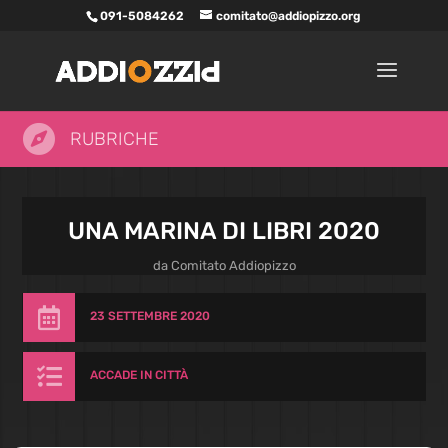
091-5084262
comitato@addiopizzo.org

RUBRICHE
UNA MARINA DI LIBRI 2020
da
Comitato Addiopizzo

23 SETTEMBRE 2020

ACCADE IN CITTÀ