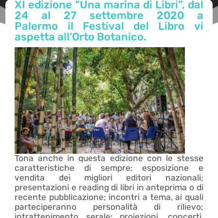
XI edizione “Una marina di Libri”, dal
24 al 27 settembre 2020 a
Palermo il Festival del Libro vi
aspetta all’Orto Botanico.
Tona anche in questa edizione con le stesse
caratteristiche di sempre: esposizione e
vendita dei migliori editori nazionali;
presentazioni e reading di libri in anteprima o di
recente pubblicazione; incontri a tema, ai quali
parteciperanno personalità di rilievo;
intrattenimento serale: proiezioni, concerti,