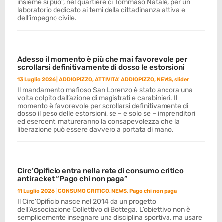
insieme si può”, nel quartiere di Tommaso Natale, per un
laboratorio dedicato ai temi della cittadinanza attiva e
dell’impegno civile.
Adesso il momento è più che mai favorevole per
scrollarsi definitivamente di dosso le estorsioni
13 Luglio 2026
|
ADDIOPIZZO
,
ATTIVITA' ADDIOPIZZO
,
NEWS
,
slider
Il mandamento mafioso San Lorenzo è stato ancora una
volta colpito dall’azione di magistrati e carabinieri. Il
momento è favorevole per scrollarsi definitivamente di
dosso il peso delle estorsioni, se – e solo se – imprenditori
ed esercenti matureranno la consapevolezza che la
liberazione può essere davvero a portata di mano.
Circ’Opificio entra nella rete di consumo critico
antiracket “Pago chi non paga”
11 Luglio 2026
|
CONSUMO CRITICO
,
NEWS
,
Pago chi non paga
Il Circ’Opificio nasce nel 2014 da un progetto
dell’Associazione Collettivo di Bottega. L’obiettivo non è
semplicemente insegnare una disciplina sportiva, ma usare