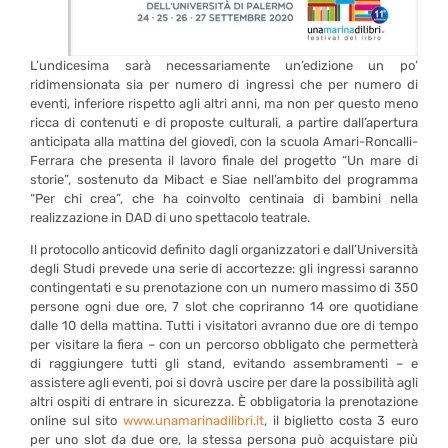
L’undicesima sarà necessariamente un’edizione un po’
ridimensionata sia per numero di ingressi che per numero di
eventi, inferiore rispetto agli altri anni, ma non per questo meno
ricca di contenuti e di proposte culturali, a partire dall’apertura
anticipata alla mattina del giovedì, con la scuola Amari-Roncalli-
Ferrara che presenta il lavoro finale del progetto “Un mare di
storie”, sostenuto da Mibact e Siae nell’ambito del programma
“Per chi crea”, che ha coinvolto centinaia di bambini nella
realizzazione in DAD di uno spettacolo teatrale.
Il protocollo anticovid definito dagli organizzatori e dall’Università
degli Studi prevede una serie di accortezze: gli ingressi saranno
contingentati e su prenotazione con un numero massimo di 350
persone ogni due ore, 7 slot che copriranno 14 ore quotidiane
dalle 10 della mattina. Tutti i visitatori avranno due ore di tempo
per visitare la fiera – con un percorso obbligato che permetterà
di raggiungere tutti gli stand, evitando assembramenti – e
assistere agli eventi, poi si dovrà uscire per dare la possibilità agli
altri ospiti di entrare in sicurezza. È obbligatoria la prenotazione
online sul sito
www.unamarinadilibri.it
, il biglietto costa 3 euro
per uno slot da due ore, la stessa persona può acquistare più