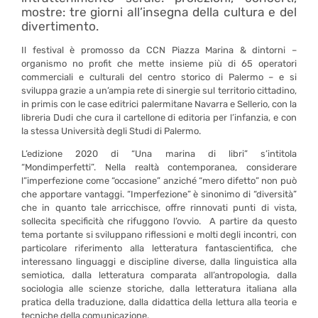
mostre: tre giorni all’insegna della cultura e del
divertimento.
Il festival è promosso da CCN Piazza Marina & dintorni –
organismo no profit che mette insieme più di 65 operatori
commerciali e culturali del centro storico di Palermo – e si
sviluppa grazie a un’ampia rete di sinergie sul territorio cittadino,
in primis con le case editrici palermitane Navarra e Sellerio, con la
libreria Dudi che cura il cartellone di editoria per l’infanzia, e con
la stessa Università degli Studi di Palermo.
L’edizione 2020 di “Una marina di libri” s’intitola
“Mondimperfetti”. Nella realtà contemporanea, considerare
l”imperfezione come “occasione” anziché “mero difetto” non può
che apportare vantaggi. “Imperfezione” è sinonimo di “diversità”
che in quanto tale arricchisce, offre rinnovati punti di vista,
sollecita specificità che rifuggono l’ovvio. A partire da questo
tema portante si sviluppano riflessioni e molti degli incontri, con
particolare riferimento alla letteratura fantascientifica, che
interessano linguaggi e discipline diverse, dalla linguistica alla
semiotica, dalla letteratura comparata all’antropologia, dalla
sociologia alle scienze storiche, dalla letteratura italiana alla
pratica della traduzione, dalla didattica della lettura alla teoria e
tecniche della comunicazione.