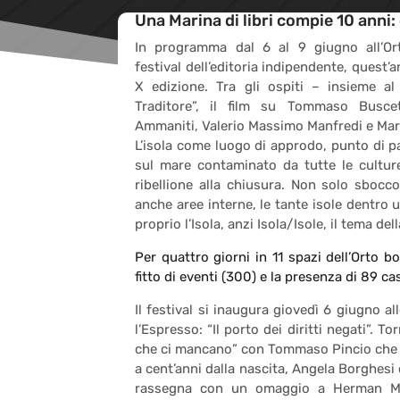
Una Marina di libri compie 10 anni
In programma dal 6 al 9 giugno all’Or
festival dell’editoria indipendente, quest’
X edizione. Tra gli ospiti – insieme al 
Traditore”, il film su Tommaso Busce
Ammaniti, Valerio Massimo Manfredi e Ma
L’isola come luogo di approdo, punto di p
sul mare contaminato da tutte le culture
ribellione alla chiusura. Non solo sbocc
anche aree interne, le tante isole dentro u
proprio l’Isola, anzi Isola/Isole, il tema de
Per quattro giorni in 11 spazi dell’Orto bo
fitto di eventi (300) e la presenza di 89 cas
Il festival si inaugura giovedì 6 giugno a
l’Espresso: “Il porto dei diritti negati”. 
che ci mancano” con Tommaso Pincio che r
a cent’anni dalla nascita, Angela Borghesi
rassegna con un omaggio a Herman Mel