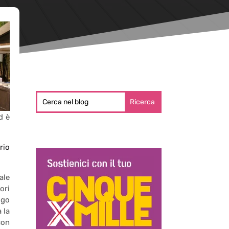
d è
rio
ale
ori
igo
 la
con