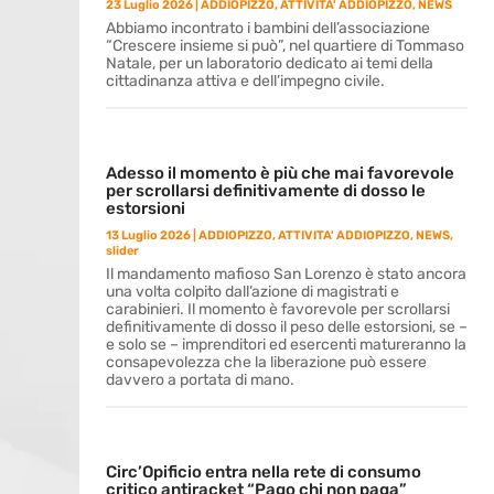
23 Luglio 2026
|
ADDIOPIZZO
,
ATTIVITA' ADDIOPIZZO
,
NEWS
Abbiamo incontrato i bambini dell’associazione
“Crescere insieme si può”, nel quartiere di Tommaso
Natale, per un laboratorio dedicato ai temi della
cittadinanza attiva e dell’impegno civile.
Adesso il momento è più che mai favorevole
per scrollarsi definitivamente di dosso le
estorsioni
13 Luglio 2026
|
ADDIOPIZZO
,
ATTIVITA' ADDIOPIZZO
,
NEWS
,
slider
Il mandamento mafioso San Lorenzo è stato ancora
una volta colpito dall’azione di magistrati e
carabinieri. Il momento è favorevole per scrollarsi
definitivamente di dosso il peso delle estorsioni, se –
e solo se – imprenditori ed esercenti matureranno la
consapevolezza che la liberazione può essere
davvero a portata di mano.
Circ’Opificio entra nella rete di consumo
critico antiracket “Pago chi non paga”