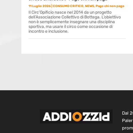
11 Luglio 2026
|
CONSUMO CRITICO
,
NEWS
,
Pago chi non paga
Il Circ’Opificio nasce nel 2014 da un progetto
dell’Associazione Collettivo di Bottega. L’obiettivo
non è semplicemente insegnare una disciplina
sportiva, ma usare il circo come occasione di
incontro e inclusione.
Dal 
Paler
prom