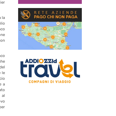
ier
 la
lio
nco
one
con
nco
che
del
 le
cio
e a
ato
 al
ovo
per