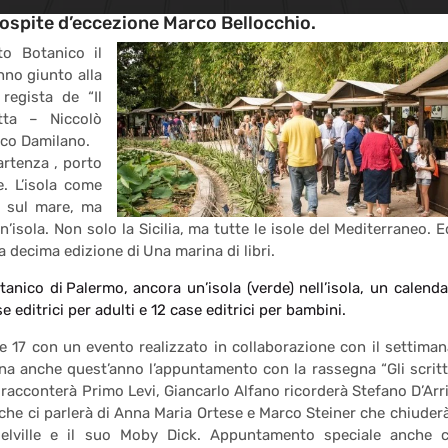
: ospite d’eccezione Marco Bellocchio.
to Botanico il
anno giunto alla
regista de “Il
tta – Niccolò
rco Damilano.
artenza , porto
. L’isola come
o sul mare, ma
n’isola. Non solo la Sicilia, ma tutte le isole del Mediterraneo. E
lla decima edizione di Una marina di libri.
tanico di Palermo, ancora un’isola (verde) nell’isola, un calenda
e editrici per adulti e 12 case editrici per bambini.
lle 17 con un evento realizzato in collaborazione con il settiman
Torna anche quest’anno l’appuntamento con la rassegna “Gli scritt
acconterà Primo Levi, Giancarlo Alfano ricorderà Stefano D’Arr
 che ci parlerà di Anna Maria Ortese e Marco Steiner che chiuderà
ville e il suo Moby Dick. Appuntamento speciale anche 