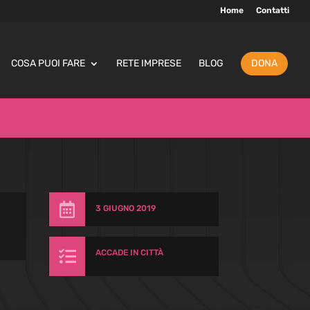
Home
Contatti
COSA PUOI FARE
RETE IMPRESE
BLOG
DONA

3 GIUGNO 2019

ACCADE IN CITTÀ