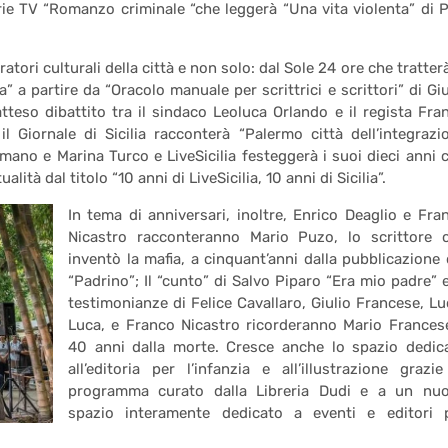
ie TV “Romanzo criminale “che leggerà “Una vita violenta” di P
ori culturali della città e non solo: dal Sole 24 ore che tratterà
a” a partire da “Oracolo manuale per scrittrici e scrittori” di Giu
teso dibattito tra il sindaco Leoluca Orlando e il regista Fra
l Giornale di Sicilia racconterà “Palermo città dell’integrazi
mano e Marina Turco e LiveSicilia festeggerà i suoi dieci anni 
ualità dal titolo “10 anni di LiveSicilia, 10 anni di Sicilia”.
In tema di anniversari, inoltre, Enrico Deaglio e Fra
Nicastro racconteranno Mario Puzo, lo scrittore 
inventò la mafia, a cinquant’anni dalla pubblicazione 
“Padrino”; Il “cunto” di Salvo Piparo “Era mio padre” e
testimonianze di Felice Cavallaro, Giulio Francese, Lu
Luca, e Franco Nicastro ricorderanno Mario Frances
40 anni dalla morte. Cresce anche lo spazio dedic
all’editoria per l’infanzia e all’illustrazione grazie
programma curato dalla Libreria Dudi e a un nu
spazio interamente dedicato a eventi e editori 