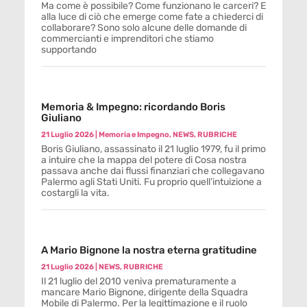
Ma come è possibile? Come funzionano le carceri? E
alla luce di ciò che emerge come fate a chiederci di
collaborare? Sono solo alcune delle domande di
commercianti e imprenditori che stiamo
supportando
Memoria & Impegno: ricordando Boris
Giuliano
21 Luglio 2026
|
Memoria e Impegno
,
NEWS
,
RUBRICHE
Boris Giuliano, assassinato il 21 luglio 1979, fu il primo
a intuire che la mappa del potere di Cosa nostra
passava anche dai flussi finanziari che collegavano
Palermo agli Stati Uniti. Fu proprio quell’intuizione a
costargli la vita.
A Mario Bignone la nostra eterna gratitudine
21 Luglio 2026
|
NEWS
,
RUBRICHE
Il 21 luglio del 2010 veniva prematuramente a
mancare Mario Bignone, dirigente della Squadra
Mobile di Palermo. Per la legittimazione e il ruolo