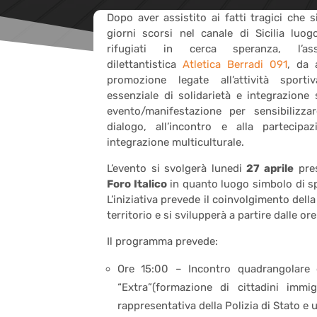
Dopo aver assistito ai fatti tragici che 
giorni scorsi nel canale di Sicilia luo
rifugiati in cerca speranza, l’ass
dilettantistica
Atletica Berradi 091
, da 
promozione legate all’attività spor
essenziale di solidarietà e integrazione 
evento/manifestazione per sensibilizzar
dialogo, all’incontro e alla partecipa
integrazione multiculturale.
L’evento si svolgerà lunedi
27 aprile
pres
Foro Italico
in quanto luogo simbolo di sp
L’iniziativa prevede il coinvolgimento dell
territorio e si svilupperà a partire dalle or
Il programma prevede:
Ore 15:00 – Incontro quadrangolare 
“Extra”(formazione di cittadini immi
rappresentativa della Polizia di Stato e 