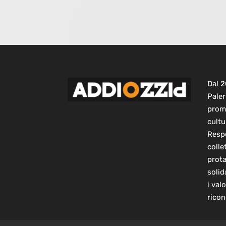
Dal 
Paler
prom
cultu
Respo
colle
prot
solid
i val
ricon