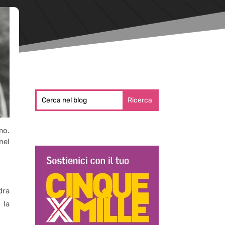
mo.
nel
dra
 la