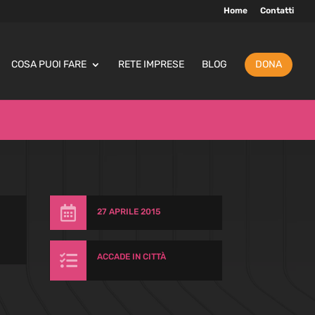
Home
Contatti
COSA PUOI FARE
RETE IMPRESE
BLOG
DONA

27 APRILE 2015

ACCADE IN CITTÀ