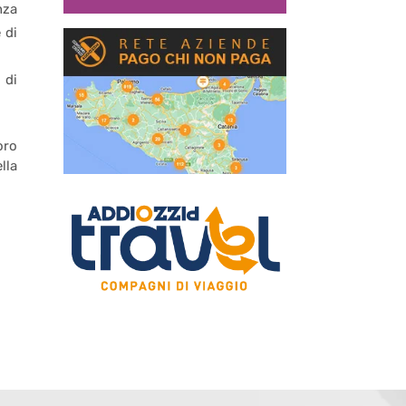
nza
 di
 di
oro
lla