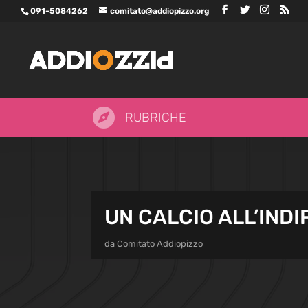
091-5084262
comitato@addiopizzo.org

RUBRICHE
UN CALCIO ALL’IND
da
Comitato Addiopizzo