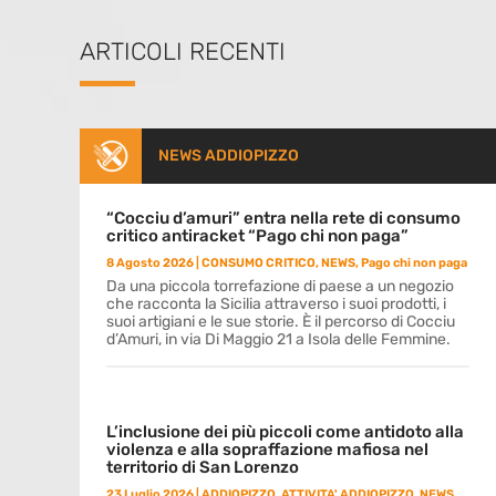
ARTICOLI RECENTI
NEWS ADDIOPIZZO
“Cocciu d’amuri” entra nella rete di consumo
critico antiracket “Pago chi non paga”
8 Agosto 2026
|
CONSUMO CRITICO
,
NEWS
,
Pago chi non paga
Da una piccola torrefazione di paese a un negozio
che racconta la Sicilia attraverso i suoi prodotti, i
suoi artigiani e le sue storie. È il percorso di Cocciu
d’Amuri, in via Di Maggio 21 a Isola delle Femmine.
L’inclusione dei più piccoli come antidoto alla
violenza e alla sopraffazione mafiosa nel
territorio di San Lorenzo
23 Luglio 2026
|
ADDIOPIZZO
,
ATTIVITA' ADDIOPIZZO
,
NEWS