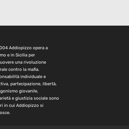
2004 Addiopizzo opera a
mo e in Sicilia per
uovere una rivoluzione
rale contro la mafia.
nsabilità individuale e
ttiva, partecipazione, libertà,
agonismo giovanile,
arietà e giustizia sociale sono
ori in cui Addiopizzo si
osce.