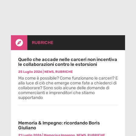

RUBRICHE
Quello che accade nelle carceri non incentiva
le collaborazioni contro le estorsioni
25 Luglio 2026
|
NEWS
,
RUBRICHE
Ma come è possibile? Come funzionano le carceri? E
alla luce di ciò che emerge come fate a chiederci di
collaborare? Sono solo alcune delle domande di
commercianti e imprenditori che stiamo
supportando
Memoria & Impegno: ricordando Boris
Giuliano
21 Luglio 2026
|
Memoria e Impegno
,
NEWS
,
RUBRICHE