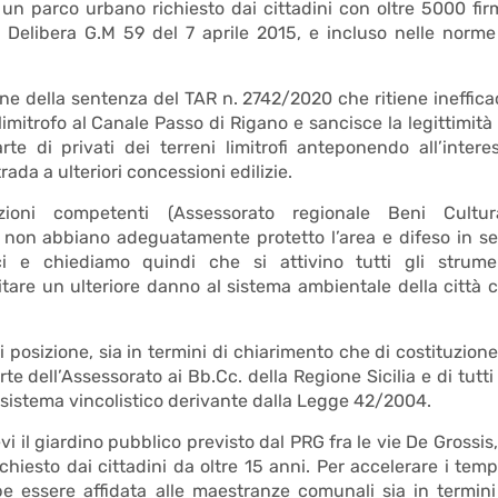
 un parco urbano richiesto dai cittadini con oltre 5000 fir
elibera G.M 59 del 7 aprile 2015, e incluso nelle norme
e della sentenza del TAR n. 2742/2020 che ritiene ineffica
 limitrofo al Canale Passo di Rigano e sancisce la legittimità
rte di privati dei terreni limitrofi anteponendo all’intere
ada a ulteriori concessioni edilizie.
ioni competenti (Assessorato regionale Beni Cultura
non abbiano adeguatamente protetto l’area e difeso in s
ici e chiediamo quindi che si attivino tutti gli strume
vitare un ulteriore danno al sistema ambientale della città 
osizione, sia in termini di chiarimento che di costituzione
te dell’Assessorato ai Bb.Cc. della Regione Sicilia e di tutti 
 il sistema vincolistico derivante dalla Legge 42/2004.
i il giardino pubblico previsto dal PRG fra le vie De Grossis,
ichiesto dai cittadini da oltre 15 anni. Per accelerare i temp
bbe essere affidata alle maestranze comunali sia in termini