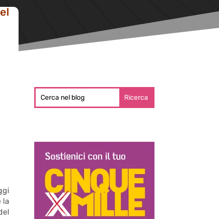
el
gi
 la
del