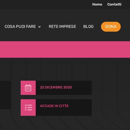
Home
Contatti
COSA PUOI FARE
RETE IMPRESE
BLOG
DONA

22 DICEMBRE 2020

ACCADE IN CITTÀ