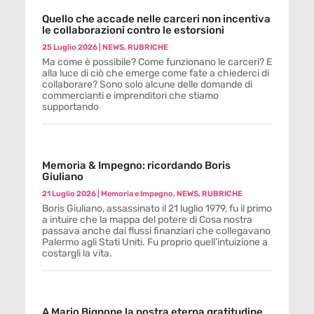
Quello che accade nelle carceri non incentiva
le collaborazioni contro le estorsioni
25 Luglio 2026
|
NEWS
,
RUBRICHE
Ma come è possibile? Come funzionano le carceri? E
alla luce di ciò che emerge come fate a chiederci di
collaborare? Sono solo alcune delle domande di
commercianti e imprenditori che stiamo
supportando
Memoria & Impegno: ricordando Boris
Giuliano
21 Luglio 2026
|
Memoria e Impegno
,
NEWS
,
RUBRICHE
Boris Giuliano, assassinato il 21 luglio 1979, fu il primo
a intuire che la mappa del potere di Cosa nostra
passava anche dai flussi finanziari che collegavano
Palermo agli Stati Uniti. Fu proprio quell’intuizione a
costargli la vita.
A Mario Bignone la nostra eterna gratitudine