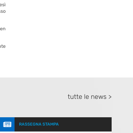
esì
sso
een
nte
tutte le news >

RASSEGNA STAMPA