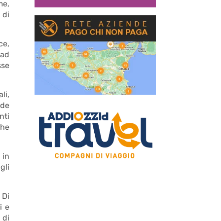
me,
 di
ce,
 ad
sse
li,
ede
nti
che
 in
gli
 Di
i e
 di