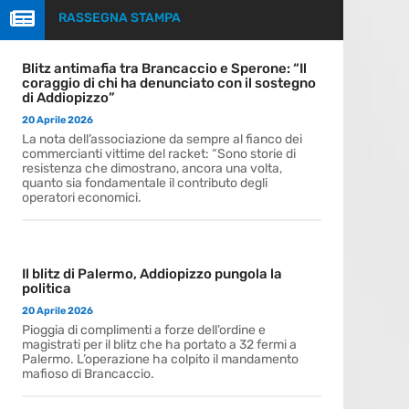

RASSEGNA STAMPA
Blitz antimafia tra Brancaccio e Sperone: “Il
coraggio di chi ha denunciato con il sostegno
di Addiopizzo”
20 Aprile 2026
La nota dell’associazione da sempre al fianco dei
commercianti vittime del racket: “Sono storie di
resistenza che dimostrano, ancora una volta,
quanto sia fondamentale il contributo degli
operatori economici.
Il blitz di Palermo, Addiopizzo pungola la
politica
20 Aprile 2026
Pioggia di complimenti a forze dell’ordine e
magistrati per il blitz che ha portato a 32 fermi a
Palermo. L’operazione ha colpito il mandamento
mafioso di Brancaccio.