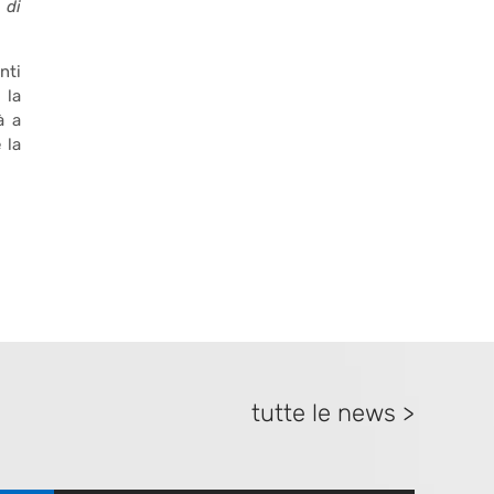
 di
nti
 la
à a
 la
tutte le news >