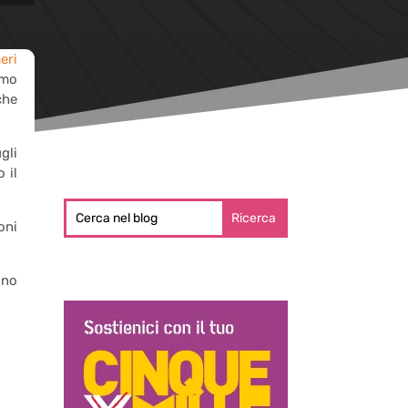
eri
rmo
che
gli
 il
oni
nno