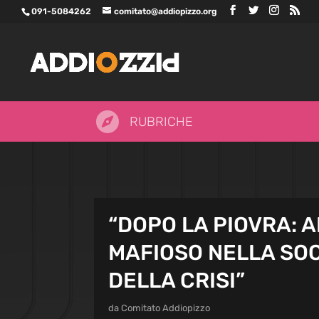
091-5084262
comitato@addiopizzo.org

RUBRICHE
“DOPO LA PIOVRA: 
MAFIOSO NELLA SOC
DELLA CRISI”
da
Comitato Addiopizzo