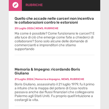

RUBRICHE
Quello che accade nelle carceri non incentiva
le collaborazioni contro le estorsioni
25 Luglio 2026
|
NEWS
,
RUBRICHE
Ma come è possibile? Come funzionano le carceri? E
alla luce di ciò che emerge come fate a chiederci di
collaborare? Sono solo alcune delle domande di
commercianti e imprenditori che stiamo
supportando
Memoria & Impegno: ricordando Boris
Giuliano
21 Luglio 2026
|
Memoria e Impegno
,
NEWS
,
RUBRICHE
Boris Giuliano, assassinato il 21 luglio 1979, fu il primo
a intuire che la mappa del potere di Cosa nostra
passava anche dai flussi finanziari che collegavano
Palermo agli Stati Uniti. Fu proprio quell’intuizione a
costargli la vita.