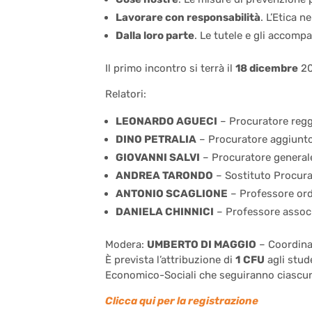
Lavorare con responsabilità
. L’Etica n
Dalla loro parte
. Le tutele e gli accompa
Il primo incontro si terrà il
18 dicembre
20
Relatori:
LEONARDO AGUECI
– Procuratore reg
DINO PETRALIA
– Procuratore aggiunt
GIOVANNI SALVI
– Procuratore generale
ANDREA TARONDO
– Sostituto Procura
ANTONIO SCAGLIONE
– Professore ordi
DANIELA CHINNICI
– Professore associ
Modera:
UMBERTO DI MAGGIO
– Coordinat
È prevista l’attribuzione di
1 CFU
agli stude
Economico-Sociali che seguiranno ciascun
Clicca qui per la registrazione