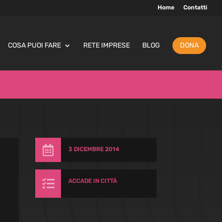
Home
Contatti
COSA PUOI FARE
RETE IMPRESE
BLOG
DONA

3 DICEMBRE 2014

ACCADE IN CITTÀ