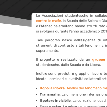
Le Associazioni studentesche in collab
contro le mafie
, la Scuola delle Scienze Gi
e l’Ateneo palermitano hanno strutturato
si svolgerà durante l’anno accademico 20
Tale percorso nasce dall’esigenza di in
strumenti di contrasto a tali fenomeni crim
superamento.
Il progetto è realizzato da un
gruppo 
studentesche, dalla Scuola e da Libera.
Inoltre sono previsti 6 gruppi di lavoro t
ideato i seminari e le attività collaterali 
Dopo la Piovra.
Analisi del fenomeno maf
Transmafia
. La dimensione internazion
Il potere invisibile
. La corruzione: costi p
Cose nostre
. Le misure di prevenzione p