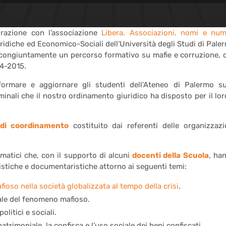
orazione con l’associazione
Libera. Associazioni, nomi e num
uridiche ed Economico-Sociali dell’Università degli Studi di Pale
 congiuntamente un percorso formativo su mafie e corruzione, 
14-2015.
formare e aggiornare gli studenti dell’Ateneo di Palermo su
inali che il nostro ordinamento giuridico ha disposto per il loro
di coordinamento
costituito dai referenti delle organizzazi
ematici che, con il supporto di alcuni
docenti della Scuola
, ha
artistiche e documentaristiche attorno ai seguenti temi:
ioso nella società globalizzata al tempo della crisi
.
ale del fenomeno mafioso.
olitici e sociali.
atrimoniale, la confisca e l’uso sociale dei beni confiscati.