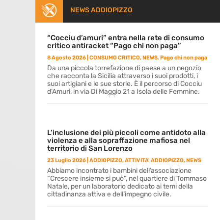
NEWS ADDIOPIZZO
“Cocciu d’amuri” entra nella rete di consumo
critico antiracket “Pago chi non paga”
8 Agosto 2026
|
CONSUMO CRITICO
,
NEWS
,
Pago chi non paga
Da una piccola torrefazione di paese a un negozio
che racconta la Sicilia attraverso i suoi prodotti, i
suoi artigiani e le sue storie. È il percorso di Cocciu
d’Amuri, in via Di Maggio 21 a Isola delle Femmine.
L’inclusione dei più piccoli come antidoto alla
violenza e alla sopraffazione mafiosa nel
territorio di San Lorenzo
23 Luglio 2026
|
ADDIOPIZZO
,
ATTIVITA' ADDIOPIZZO
,
NEWS
Abbiamo incontrato i bambini dell’associazione
“Crescere insieme si può”, nel quartiere di Tommaso
Natale, per un laboratorio dedicato ai temi della
cittadinanza attiva e dell’impegno civile.