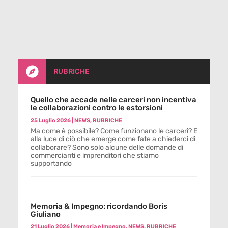

RUBRICHE
Quello che accade nelle carceri non incentiva
le collaborazioni contro le estorsioni
25 Luglio 2026
|
NEWS
,
RUBRICHE
Ma come è possibile? Come funzionano le carceri? E
alla luce di ciò che emerge come fate a chiederci di
collaborare? Sono solo alcune delle domande di
commercianti e imprenditori che stiamo
supportando
Memoria & Impegno: ricordando Boris
Giuliano
21 Luglio 2026
|
Memoria e Impegno
,
NEWS
,
RUBRICHE