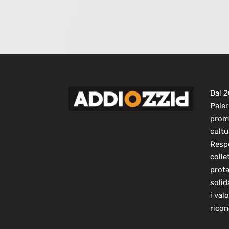
Dal 
Paler
prom
cultu
Respo
colle
prot
solid
i val
ricon