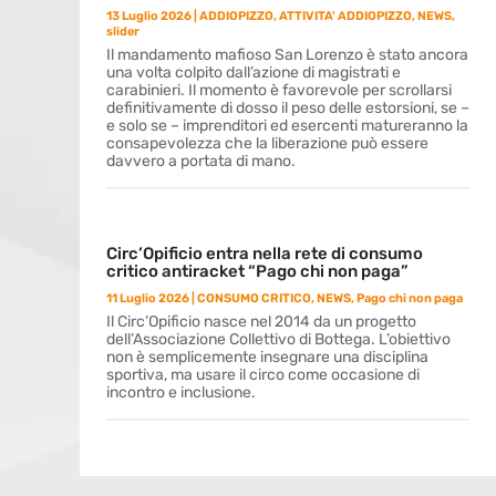
13 Luglio 2026
|
ADDIOPIZZO
,
ATTIVITA' ADDIOPIZZO
,
NEWS
,
slider
Il mandamento mafioso San Lorenzo è stato ancora
una volta colpito dall’azione di magistrati e
carabinieri. Il momento è favorevole per scrollarsi
definitivamente di dosso il peso delle estorsioni, se –
e solo se – imprenditori ed esercenti matureranno la
consapevolezza che la liberazione può essere
davvero a portata di mano.
Circ’Opificio entra nella rete di consumo
critico antiracket “Pago chi non paga”
11 Luglio 2026
|
CONSUMO CRITICO
,
NEWS
,
Pago chi non paga
Il Circ’Opificio nasce nel 2014 da un progetto
dell’Associazione Collettivo di Bottega. L’obiettivo
non è semplicemente insegnare una disciplina
sportiva, ma usare il circo come occasione di
incontro e inclusione.