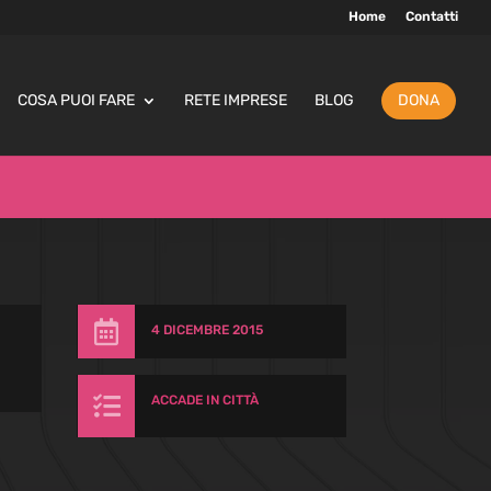
Home
Contatti
COSA PUOI FARE
RETE IMPRESE
BLOG
DONA

4 DICEMBRE 2015

ACCADE IN CITTÀ