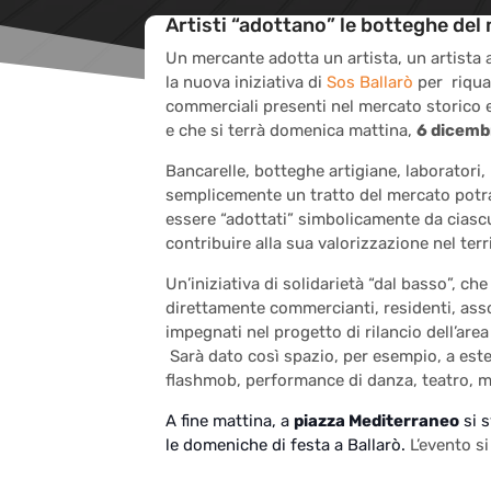
Artisti “adottano” le botteghe del m
Un mercante adotta un artista, un artista
la nuova iniziativa di
Sos Ballarò
per riquali
commerciali presenti nel mercato storico e 
e che si terrà domenica mattina,
6 dicemb
Bancarelle, botteghe artigiane, laboratori, 
semplicemente un tratto del mercato pot
essere “adottati” simbolicamente da ciascu
contribuire alla sua valorizzazione nel terr
Un’iniziativa di solidarietà “dal basso”, ch
direttamente commercianti, residenti, assoc
impegnati nel progetto di rilancio dell’are
Sarà dato così spazio, per esempio, a est
flashmob, performance di danza, teatro, mu
A fine mattina, a
piazza Mediterraneo
si 
le domeniche di festa a Ballarò.
L’evento s