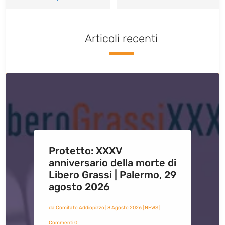
Articoli recenti
Protetto: XXXV
anniversario della morte di
Libero Grassi | Palermo, 29
agosto 2026
da
Comitato Addiopizzo
|
8 Agosto 2026
|
NEWS
|
Commenti 0