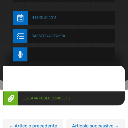

4 LUGLIO 2013

RASSEGNA STAMPA


LEGGI ARTICOLO COMPLETO
←
Articolo precedente
Articolo successivo
→