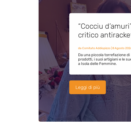
“Cocciu d’amuri
critico antirack
da
Comitato Addiopizzo
|
8 Agosto 202
Da una piccola torrefazione di 
prodotti, i suoi artigiani e le s
a Isola delle Femmine.
Leggi di più