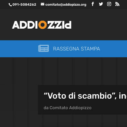
091-5084262
comitato@addiopizzo.org

RASSEGNA STAMPA
“Voto di scambio”, i
da
Comitato Addiopizzo