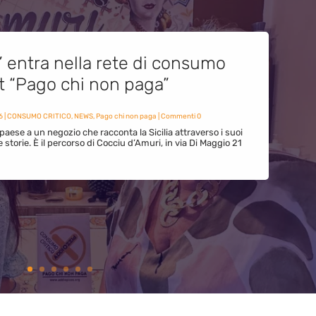
” entra nella rete di consumo
et “Pago chi non paga”
6
|
CONSUMO CRITICO
,
NEWS
,
Pago chi non paga
| Commenti 0
paese a un negozio che racconta la Sicilia attraverso i suoi
ue storie. È il percorso di Cocciu d’Amuri, in via Di Maggio 21