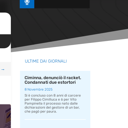

ULTIME DAI GIORNALI
→
Ciminna, denunciò il racket.
Condannati due estortori
8 Novembre 2025
Si è concluso con 8 anni di carcere
per Filippo Cimilluca e 6 per Vito
Pampinella il processo nato dalle
dichiarazioni del gestore di un bar,
che pagò per paura.