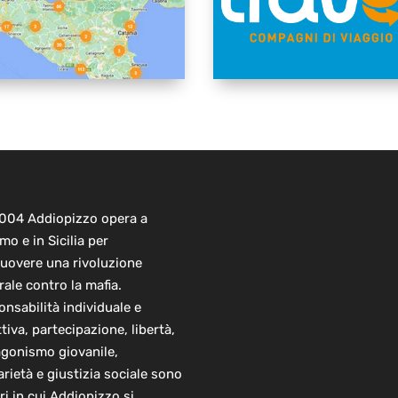
2004 Addiopizzo opera a
mo e in Sicilia per
uovere una rivoluzione
rale contro la mafia.
nsabilità individuale e
ttiva, partecipazione, libertà,
agonismo giovanile,
arietà e giustizia sociale sono
ori in cui Addiopizzo si