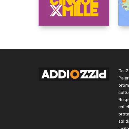
Dal 
Paler
prom
cultu
Respo
colle
prot
solid
i val