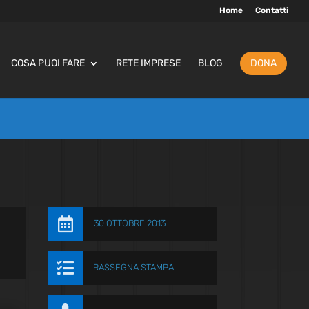
Home
Contatti
COSA PUOI FARE
RETE IMPRESE
BLOG
DONA

30 OTTOBRE 2013

RASSEGNA STAMPA