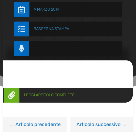

9 MARZO 2014

RASSEGNA STAMPA


LEGGI ARTICOLO COMPLETO
←
Articolo precedente
Articolo successivo
→