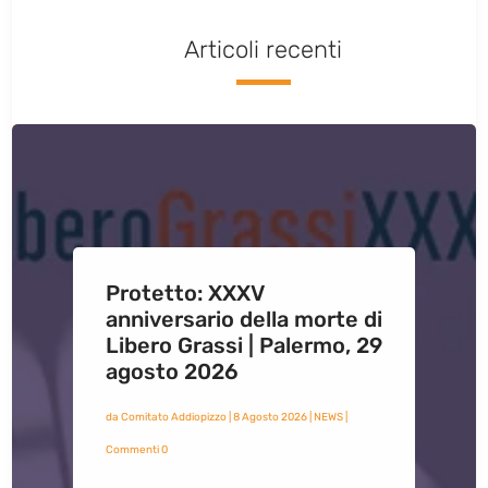
Articoli recenti
Protetto: XXXV
anniversario della morte di
Libero Grassi | Palermo, 29
agosto 2026
da
Comitato Addiopizzo
|
8 Agosto 2026
|
NEWS
|
Commenti 0