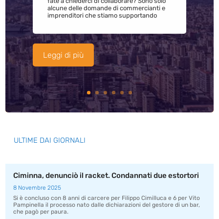
fate a chiederci di collaborare? Sono solo
alcune delle domande di commercianti e
imprenditori che stiamo supportando
Leggi di più
ULTIME DAI GIORNALI
Ciminna, denunciò il racket. Condannati due estortori
8 Novembre 2025
Si è concluso con 8 anni di carcere per Filippo Cimilluca e 6 per Vito
Pampinella il processo nato dalle dichiarazioni del gestore di un bar,
che pagò per paura.