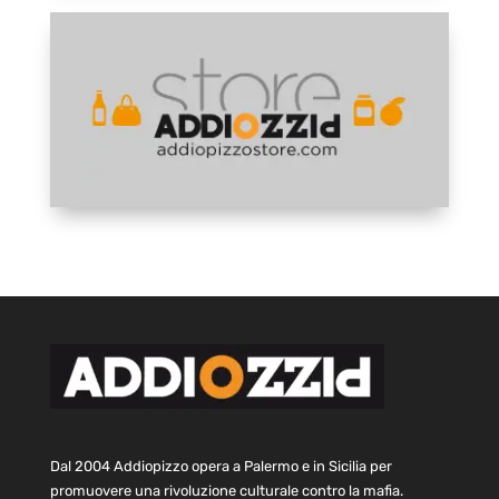
Dal 2004 Addiopizzo opera a Palermo e in Sicilia per
promuovere una rivoluzione culturale contro la mafia.