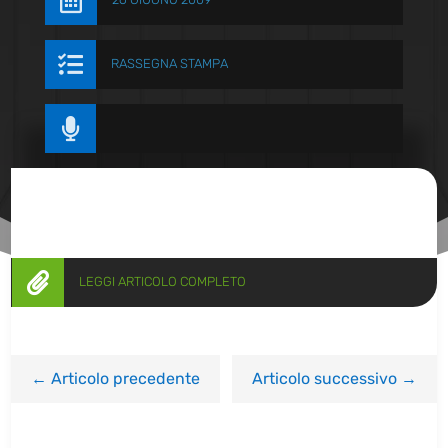


RASSEGNA STAMPA


LEGGI ARTICOLO COMPLETO
←
Articolo precedente
Articolo successivo
→