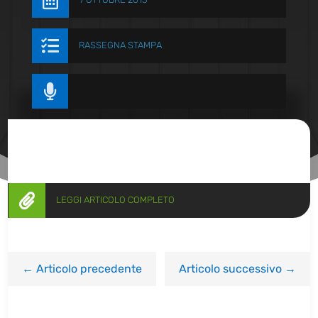


RASSEGNA STAMPA


LEGGI ARTICOLO COMPLETO
←
Articolo precedente
Articolo successivo
→