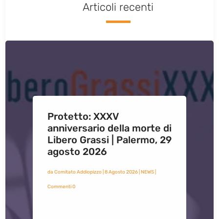
Articoli recenti
Protetto: XXXV
anniversario della morte di
Libero Grassi | Palermo, 29
agosto 2026
da
Comitato Addiopizzo
|
8 Agosto 2026
|
NEWS
|
Commenti 0