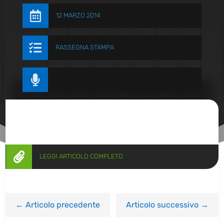

12 MARZO 2014

RASSEGNA STAMPA


LEGGI ARTICOLO COMPLETO
←
Articolo precedente
Articolo successivo
→