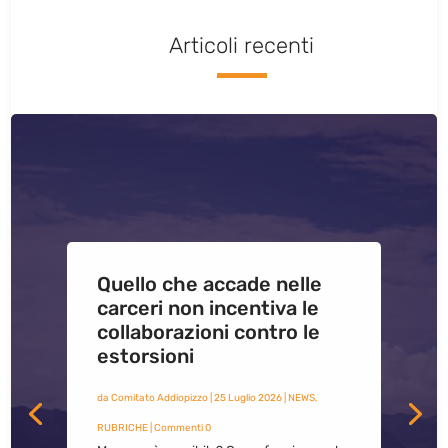
Articoli recenti
Quello che accade nelle
carceri non incentiva le
collaborazioni contro le
estorsioni
da
Comitato Addiopizzo
|
25 Luglio 2026
|
NEWS
,
RUBRICHE
| Commenti 0