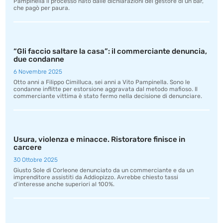
Pampinella il processo nato dalle dichiarazioni del gestore di un bar,
che pagò per paura.
“Gli faccio saltare la casa”: il commerciante denuncia,
due condanne
6 Novembre 2025
Otto anni a Filippo Cimilluca, sei anni a Vito Pampinella. Sono le
condanne inflitte per estorsione aggravata dal metodo mafioso. Il
commerciante vittima è stato fermo nella decisione di denunciare.
Usura, violenza e minacce. Ristoratore finisce in
carcere
30 Ottobre 2025
Giusto Sole di Corleone denunciato da un commerciante e da un
imprenditore assistiti da Addiopizzo. Avrebbe chiesto tassi
d’interesse anche superiori al 100%.