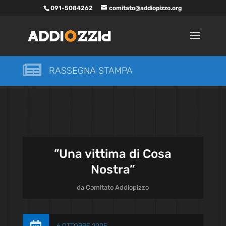
091-5084262
comitato@addiopizzo.org

RASSEGNA STAMPA
”Una vittima di Cosa
Nostra”
da
Comitato Addiopizzo
6 OTTOBRE 2005