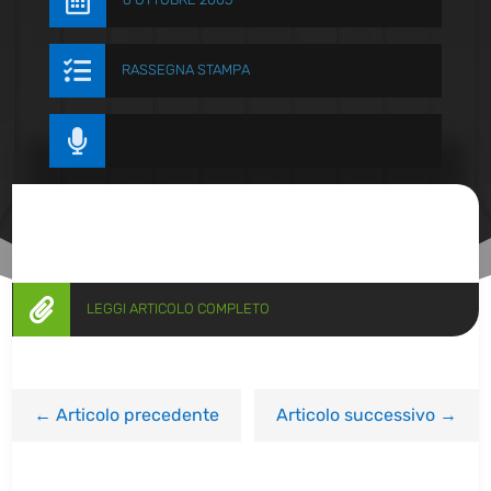


RASSEGNA STAMPA


LEGGI ARTICOLO COMPLETO
←
Articolo precedente
Articolo successivo
→