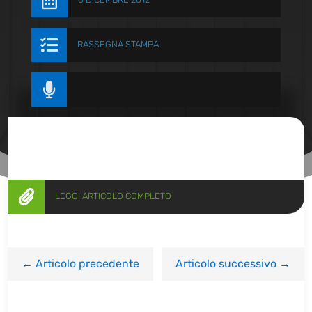


RASSEGNA STAMPA


LEGGI ARTICOLO COMPLETO
←
Articolo precedente
Articolo successivo
→