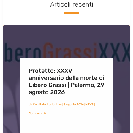
Articoli recenti
Protetto: XXXV
anniversario della morte di
Libero Grassi | Palermo, 29
agosto 2026
da
Comitato Addiopizzo
|
8 Agosto 2026
|
NEWS
|
Commenti 0