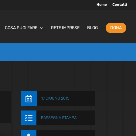
Home
Contatti
COSA PUOI FARE
RETE IMPRESE
BLOG
DONA

17 GIUGNO 2015

RASSEGNA STAMPA