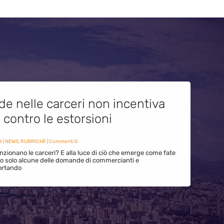
de nelle carceri non incentiva
i contro le estorsioni
6
|
NEWS
,
RUBRICHE
| Commenti 0
zionano le carceri? E alla luce di ciò che emerge come fate
ono solo alcune delle domande di commercianti e
ortando