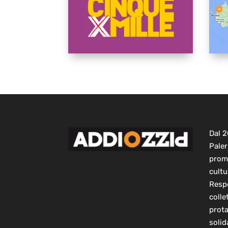
Dal 
Paler
prom
cultu
Respo
colle
prot
solid