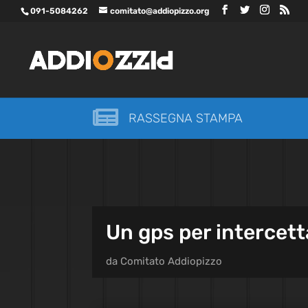
091-5084262
comitato@addiopizzo.org

RASSEGNA STAMPA
Un gps per intercett
da
Comitato Addiopizzo