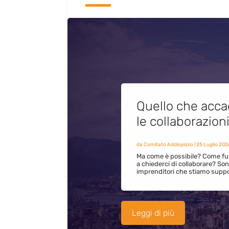
Quello che acca
le collaborazion
da
Comitato Addiopizzo
|
25 Luglio 202
Ma come è possibile? Come fun
a chiederci di collaborare? S
imprenditori che stiamo supp
Leggi di più