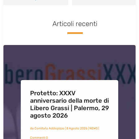
Articoli recenti
Protetto: XXXV
anniversario della morte di
Libero Grassi | Palermo, 29
agosto 2026
da
Comitato Addiopizzo
|
8 Agosto 2026
|
NEWS
|
Commenti 0