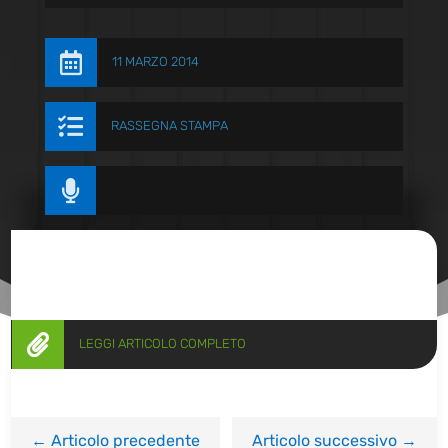

11 MARZO 2014

RASSEGNA STAMPA


LEGGI ARTICOLO COMPLETO
←
Articolo precedente
Articolo successivo
→