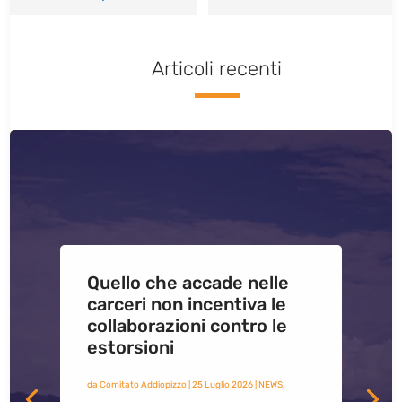
Articoli recenti
Quello che accade nelle
carceri non incentiva le
collaborazioni contro le
estorsioni
da
Comitato Addiopizzo
|
25 Luglio 2026
|
NEWS
,