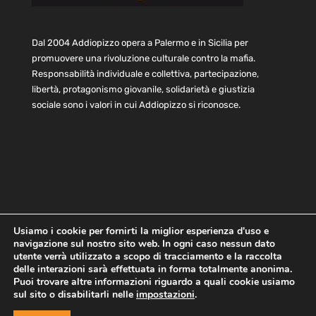
Dal 2004 Addiopizzo opera a Palermo e in Sicilia per
promuovere una rivoluzione culturale contro la mafia.
Responsabilità individuale e collettiva, partecipazione,
libertà, protagonismo giovanile, solidarietà e giustizia
sociale sono i valori in cui Addiopizzo si riconosce.
Usiamo i cookie per fornirti la miglior esperienza d'uso e
navigazione sul nostro sito web. In ogni caso nessun dato
Home
Statuto e bilancio
Contatti
utente verrà utilizzato a scopo di tracciamento e la raccolta
Privacy
Cookie
Child Protection Policy
delle interazioni sarà effettuata in forma totalmente anonima.
Puoi trovare altre informazioni riguardo a quali cookie usiamo
sul sito o disabilitarli nelle
impostazioni
.
Copyright © 2021 AddioPizzo | Tutti i diritti riservati | Sede