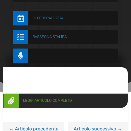

12 FEBBRAIO 2014

RASSEGNA STAMPA


LEGGI ARTICOLO COMPLETO
←
Articolo precedente
Articolo successivo
→