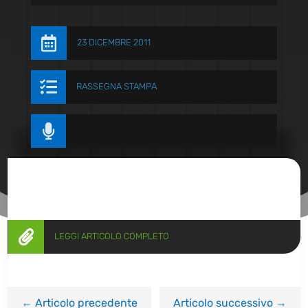

23 DICEMBRE 2011

RASSEGNA STAMPA


LEGGI ARTICOLO COMPLETO
←
Articolo precedente
Articolo successivo
→