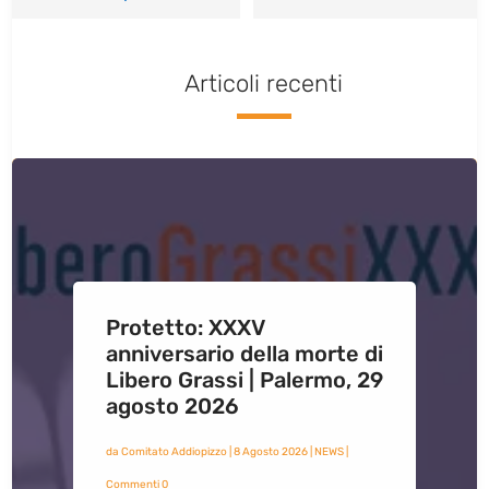
Articoli recenti
Protetto: XXXV
anniversario della morte di
Libero Grassi | Palermo, 29
agosto 2026
da
Comitato Addiopizzo
|
8 Agosto 2026
|
NEWS
|
Commenti 0