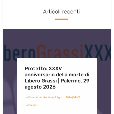
Articoli recenti
Protetto: XXXV
anniversario della morte di
Libero Grassi | Palermo, 29
agosto 2026
da
Comitato Addiopizzo
|
8 Agosto 2026
|
NEWS
|
Commenti 0